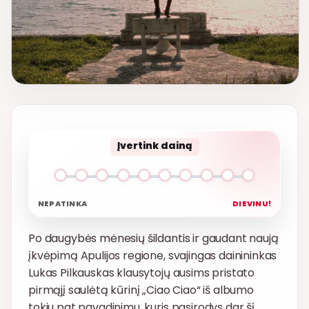
Įvertink dainą
NEPATINKA
DIEVINU!
Po daugybės mėnesių šildantis ir gaudant naują
įkvėpimą Apulijos regione, svajingas dainininkas
Lukas Pilkauskas klausytojų ausims pristato
pirmąjį saulėtą kūrinį „Ciao Ciao“ iš albumo
tokiu pat pavadinimu, kuris pasirodys dar šį