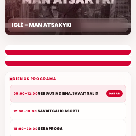
IGLĖ – MAN ATSAKYKI
GERIAUSIA DIENA. SAVAITGALIS
REMIGIJUS LUKOČIUS
ETERYJE
NAUJAS DUETAS RELAX FM ETERYJE
DIENOS PROGRAMA
GERIAUSIA DIENA. SAVAITGALIS
09:00–12:00
DABAR
SAVAITGALIO ASORTI
12:00–18:00
GERA PROGA
18:00–20:00