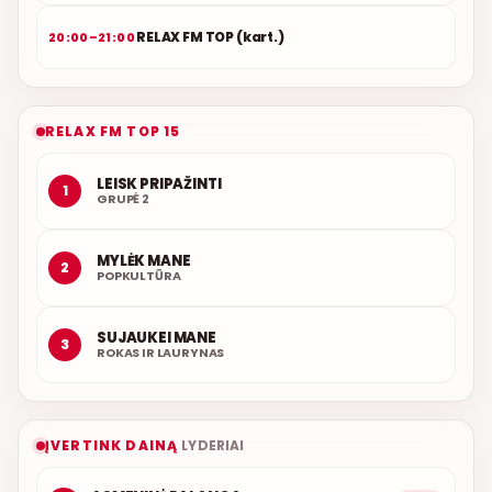
RELAX FM TOP (kart.)
20:00–21:00
RELAX FM TOP 15
LEISK PRIPAŽINTI
1
GRUPĖ 2
MYLĖK MANE
2
POPKULTŪRA
SUJAUKEI MANE
3
ROKAS IR LAURYNAS
ĮVERTINK DAINĄ
LYDERIAI