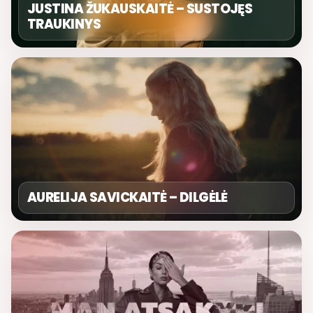
JUSTINA ŽUKAUSKAITĖ – SUSTOJĘS
TRAUKINYS
AURELIJA SAVICKAITĖ – DILGĖLĖ