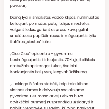
pavasarį.
Dainą lydi ir šmaikštus vaizdo klipas, nufilmuotas
keliaujant po mažus pietų Italijos miestelius,
valgant ledus, geriant espreso kavą, gulint
smėlėtuose paplūdimiuose ir mėgaujantis tyliu
itališkos „siestos“ laiku.
„Ciao Ciao“ epicentre – gyvenimu
besimėgaujantis, flirtuojantis, 70-tųjų itališkais
drabužiais apsirengęs Lukas, švelniai
ironizuojantis italų vyrų lengvabūdiškumą.
„Juokinga iš šalies stebėti, kaip italai kibina
vietines damas ir dalyvauja socialiniame
gyvenime. Bet mano atveju viskas buvo
atvirkščiai, pusmetį nusprendžiau užsidaryti ir
pabūti vienatvėje su savimi, kūryba, pasikrauti