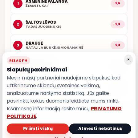
ASMENINĖ PALANGA
1
9,6
ŽEMAITUKAI
ŠALTOS LŪPOS
2
9,3
TADAS JUODSNUKIS
DRAUGE
3
9,3
NATALIJA BUNKĖ, SIMONA NAINĖ
×
RELAX FM
ARČIAU TAVĘS
4
9,1
Slapukų pasirinkimai
POPKULTŪRA
Mes ir mūsų partneriai naudojame slapukus, kad
užtikrintume sklandų svetainės veikimą,
AŠ ATVAŽIUOJU
5
9,0
KARALIAI
analizuotume naršymo statistiką. Jūs galite
pasirinkti, kokius duomenis leidžiate mums rinkti.
Išsamesnę informaciją rasite mūsų
PRIVATUMO
POLITIKOJE
.
Priimti viską
Atmesti nebūtinus
PRIVATUMO POLITIKA