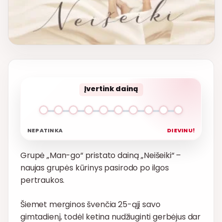
Įvertink dainą
NEPATINKA
DIEVINU!
Grupė „Man-go“ pristato dainą „Neišeiki“ –
naujas grupės kūrinys pasirodo po ilgos
pertraukos.
Šiemet merginos švenčia 25-ąjį savo
gimtadienį, todėl ketina nudžiuginti gerbėjus dar