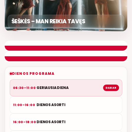
ŠEŠKĖS – MAN REIKIA TAVĘS
GERIAUSIA DIENA
ETERYJE
NAUJAS DUETAS RELAX FM ETERYJE
DIENOS PROGRAMA
GERIAUSIA DIENA
06:30–11:00
DABAR
DIENOS ASORTI
11:00–16:00
DIENOS ASORTI
16:00–18:00