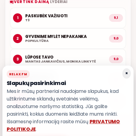
ĮVERTINK DAINĄ
LYDERIAI
PASKUBĖK VAŽIUOTI
1
9,1
T3
GYVENIME MYLĖT NEPAKANKA
2
9,0
POPKULTŪRA
LŪPOSE TAVO
3
9,0
MANTAS JANKAVIČIUS, MONIKA LINKYTĖ
×
RELAX FM
ARČIAU TAVĘS
4
8,9
Slapukų pasirinkimai
POPKULTŪRA
Mes ir mūsų partneriai naudojame slapukus, kad
užtikrintume sklandų svetainės veikimą,
SAULĖ NUSILEIDO 2025
5
8,9
POPKULTŪRA, DONALDA
analizuotume naršymo statistiką. Jūs galite
pasirinkti, kokius duomenis leidžiate mums rinkti.
Išsamesnę informaciją rasite mūsų
PRIVATUMO
POLITIKOJE
.