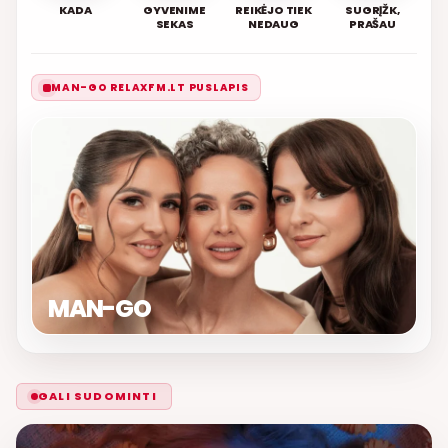
KADA
GYVENIME
REIKĖJO TIEK
SUGRĮŽK,
SEKAS
NEDAUG
PRAŠAU
MAN-GO RELAXFM.LT PUSLAPIS
MAN-GO
GALI SUDOMINTI