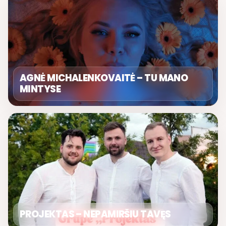
AGNĖ MICHALENKOVAITĖ – TU MANO
MINTYSE
PROJEKTAS – NEPAMIRŠIU TAVĘS