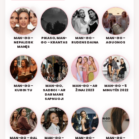
MAN-GO –
PIKASO, MAN-
MAN-GO –
MAN-GO –
NEPALEISK
GO – KRANTAS
RUDENS DAINA
AGUONOS
MANĘS
MAN-GO –
MAN-GO,
MAN-GO – AR
MAN-GO – 5
KURGI TU
SADBOI – AR
ŽINAI 2023
MINUTĖS 2022
DAR MANE
SAPNUOJI
MAN-GO – GAL
MAN-GO –
MAN-GO –
MAN-GO –