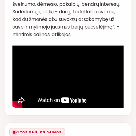
švelnumo, dėmesio, pokalbių, bendrų interesų.
Sudedamųjų dalių – daug, todėl labai svarbu,
kad du žmonės abu suvoktų atsakomybę už
savo ir mylimojo jausmus bei jų puoselėjimą“, –
mintimis dalinasi atlikėjos.
KITOS MAN-GO DAINOS