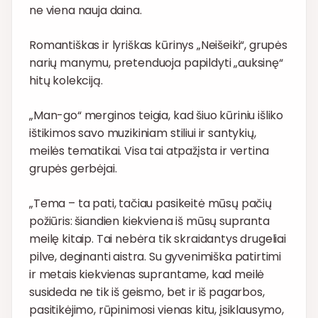
ne viena nauja daina.
Romantiškas ir lyriškas kūrinys „Neišeiki“, grupės
narių manymu, pretenduoja papildyti „auksinę“
hitų kolekciją.
„Man-go“ merginos teigia, kad šiuo kūriniu išliko
ištikimos savo muzikiniam stiliui ir santykių,
meilės tematikai. Visa tai atpažįsta ir vertina
grupės gerbėjai.
„Tema – ta pati, tačiau pasikeitė mūsų pačių
požiūris: šiandien kiekviena iš mūsų supranta
meilę kitaip. Tai nebėra tik skraidantys drugeliai
pilve, deginanti aistra. Su gyvenimiška patirtimi
ir metais kiekvienas suprantame, kad meilė
susideda ne tik iš geismo, bet ir iš pagarbos,
pasitikėjimo, rūpinimosi vienas kitu, įsiklausymo,