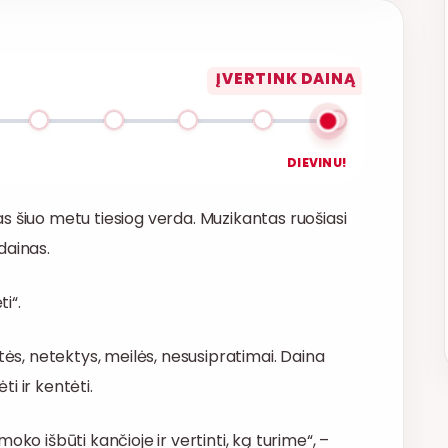
ĮVERTINK DAINĄ
DIEVINU!
s šiuo metu tiesiog verda. Muzikantas ruošiasi
dainas.
i“.
tės, netektys, meilės, nesusipratimai. Daina
i ir kentėti.
ko išbūti kančioje ir vertinti, ką turime“, –