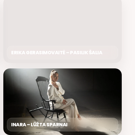
ERIKA GERASIMOVAITĖ – PASILIK ŠALIA
INARA – LŪŽTA SPARNAI