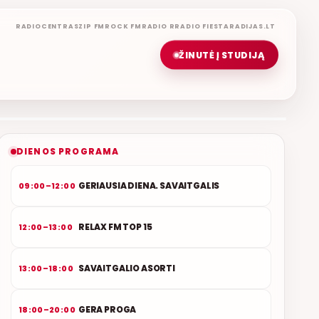
RADIOCENTRAS
ZIP FM
ROCK FM
RADIO R
RADIO FIESTA
RADIJAS.LT
ŽINUTĖ Į STUDIJĄ
LIETUVIŠKOS MUZIKOS NAMAI
ETERYJE
NAUJAS DUETAS RELAX FM ETERYJE
DIENOS PROGRAMA
GERIAUSIA DIENA. SAVAITGALIS
09:00–12:00
RELAX FM TOP 15
12:00–13:00
SAVAITGALIO ASORTI
13:00–18:00
GERA PROGA
18:00–20:00