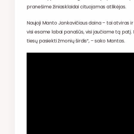
pranešime žiniasklaidai cituojamas atlikėjas.
Naujoji Manto Jankavičiaus daina – tai atviras ir
visi esame labai panašūs, visi jaučiame tą patį. P
tiesų pasiekti žmonių širdis“, – sako Mantas.