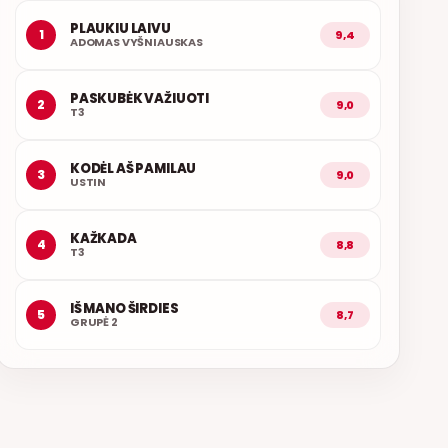
PLAUKIU LAIVU
1
9,4
ADOMAS VYŠNIAUSKAS
PASKUBĖK VAŽIUOTI
2
9,0
T3
KODĖL AŠ PAMILAU
3
9,0
USTIN
KAŽKADA
4
8,8
T3
IŠ MANO ŠIRDIES
5
8,7
GRUPĖ 2