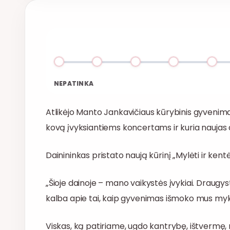
NEPATINKA
Atlikėjo Manto Jankavičiaus kūrybinis gyvenima
kovą įvyksiantiems koncertams ir kuria naujas 
Dainininkas pristato naują kūrinį „Mylėti ir kentėt
„Šioje dainoje – mano vaikystės įvykiai. Draugys
kalba apie tai, kaip gyvenimas išmoko mus mylėt
Viskas, ką patiriame, ugdo kantrybę, ištvermę, mo