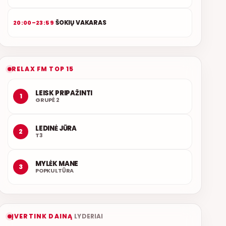
ŠOKIŲ VAKARAS
20:00–23:59
RELAX FM TOP 15
LEISK PRIPAŽINTI
1
GRUPĖ 2
LEDINĖ JŪRA
2
T3
MYLĖK MANE
3
POPKULTŪRA
ĮVERTINK DAINĄ
LYDERIAI