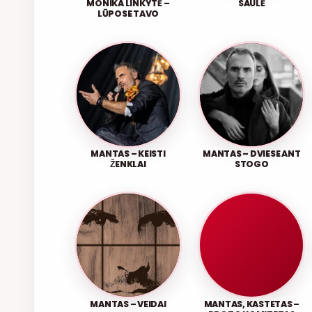
MONIKA LINKYTĖ –
SAULĖ
LŪPOSE TAVO
MANTAS – KEISTI
MANTAS – DVIESE ANT
ŽENKLAI
STOGO
MANTAS – VEIDAI
MANTAS, KASTETAS –