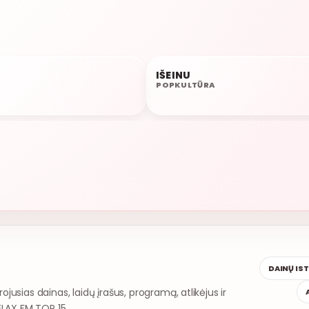
IŠEINU
07:16
POPKULTŪRA
DAINŲ IS
rojusias dainas, laidų įrašus, programą, atlikėjus ir
ELAX FM TOP 15.