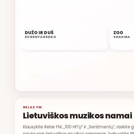
DUŽO IR DUŠ
ZOO
07:25
07:21
EVGENYA REDKO
SHAKIRA
RELAX FM
Lietuviškos muzikos namai
Klausykite Relax FM, „100 HITŲ“ ir „Sentimentų“, raskite g
naujausias lietuviškos muzikos premjeras, balsuokite R