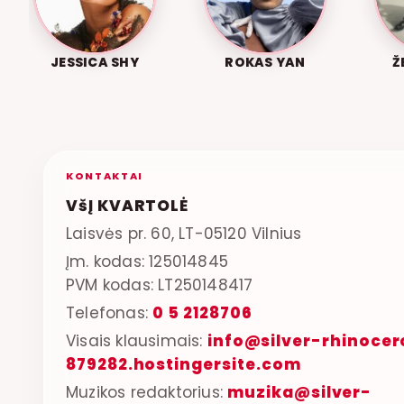
JESSICA SHY
ROKAS YAN
Ž
KONTAKTAI
VšĮ KVARTOLĖ
Laisvės pr. 60, LT-05120 Vilnius
Įm. kodas: 125014845
PVM kodas: LT250148417
Telefonas:
0 5 2128706
Visais klausimais:
info@silver-rhinocer
879282.hostingersite.com
Muzikos redaktorius:
muzika@silver-