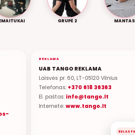
EMAITUKAI
GRUPĖ 2
MANTAS
REKLAMA
UAB TANGO REKLAMA
Laisvės pr. 60, LT-05120 Vilnius
Telefonas:
+370 618 36363
El. paštas:
info@tango.lt
Internete:
www.tango.lt
os-
RELAX F