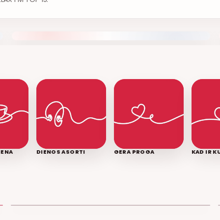
IENA
DIENOS ASORTI
GERA PROGA
KAD IR 
LEDINĖ JŪRA
T3