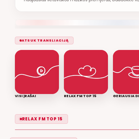
ATSUK TRANSLIACIJĄ
VISI ĮRAŠAI
RELAX FM TOP 15
GERIAUSIA D
LEISK PRIPAŽINTI
RELAX FM TOP 15
GRUPĖ 2