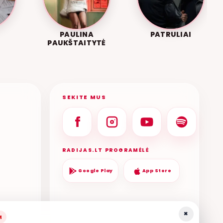
PAULINA
PATRULIAI
PAUKŠTAITYTĖ
SEKITE MUS
RADIJAS.LT PROGRAMĖLĖ
Google Play
App Store
×
M