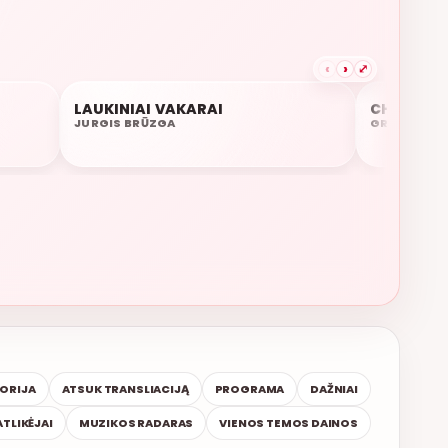
‹
›
⤢
LAUKINIAI VAKARAI
CHOP CH
07:11
07:07
JURGIS BRŪZGA
GRAN ERROR
TORIJA
ATSUK TRANSLIACIJĄ
PROGRAMA
DAŽNIAI
ATLIKĖJAI
MUZIKOS RADARAS
VIENOS TEMOS DAINOS