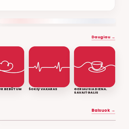
NAUJAS DUETAS RELAX FM ETERYJE
Daugiau →
KUR BEBŪTUM
ŠOKIŲ VAKARAS
GERIAUSIA DIENA.
SAVAITGALIS
MYLĖK MANE
Balsuok →
POPKULTŪRA