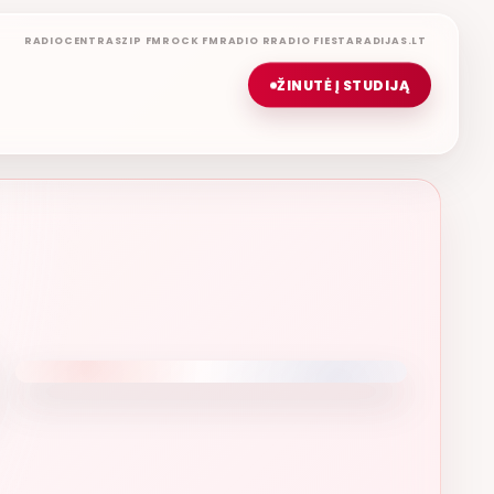
RADIOCENTRAS
ZIP FM
ROCK FM
RADIO R
RADIO FIESTA
RADIJAS.LT
ŽINUTĖ Į STUDIJĄ
GERIAUSIA DIENA
ETERYJE