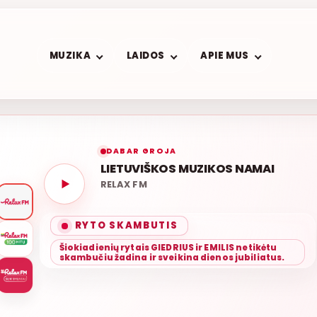
MUZIKA
LAIDOS
APIE MUS
DABAR GROJA
LIETUVIŠKOS MUZIKOS NAMAI
RELAX FM
RYTO SKAMBUTIS
Šiokiadienių rytais GIEDRIUS ir EMILIS netikėtu
skambučiu žadina ir sveikina dienos jubiliatus.