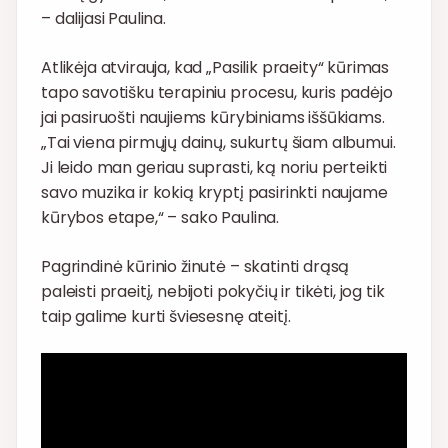
– dalijasi Paulina.
Atlikėja atvirauja, kad „Pasilik praeity“ kūrimas
tapo savotišku terapiniu procesu, kuris padėjo
jai pasiruošti naujiems kūrybiniams iššūkiams.
„Tai viena pirmųjų dainų, sukurtų šiam albumui.
Ji leido man geriau suprasti, ką noriu perteikti
savo muzika ir kokią kryptį pasirinkti naujame
kūrybos etape,“ – sako Paulina.
Pagrindinė kūrinio žinutė – skatinti drąsą
paleisti praeitį, nebijoti pokyčių ir tikėti, jog tik
taip galime kurti šviesesnę ateitį.