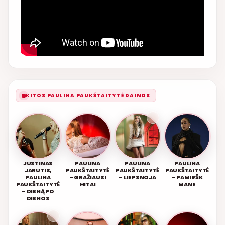
KITOS PAULINA PAUKŠTAITYTĖ DAINOS
JUSTINAS
PAULINA
PAULINA
PAULINA
JARUTIS,
PAUKŠTAITYTĖ
PAUKŠTAITYTĖ
PAUKŠTAITYTĖ
PAULINA
– GRAŽIAUSI
– LIEPSNOJA
– PAMIRŠK
PAUKŠTAITYTĖ
HITAI
MANE
– DIENĄ PO
DIENOS