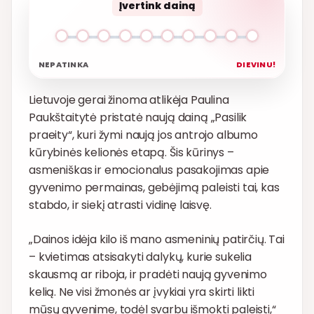
Įvertink dainą
NEPATINKA
DIEVINU!
Lietuvoje gerai žinoma atlikėja Paulina
Paukštaitytė pristatė naują dainą „Pasilik
praeity“, kuri žymi naują jos antrojo albumo
kūrybinės kelionės etapą. Šis kūrinys –
asmeniškas ir emocionalus pasakojimas apie
gyvenimo permainas, gebėjimą paleisti tai, kas
stabdo, ir siekį atrasti vidinę laisvę.
„Dainos idėja kilo iš mano asmeninių patirčių. Tai
– kvietimas atsisakyti dalykų, kurie sukelia
skausmą ar riboja, ir pradėti naują gyvenimo
kelią. Ne visi žmonės ar įvykiai yra skirti likti
mūsų gyvenime, todėl svarbu išmokti paleisti,“