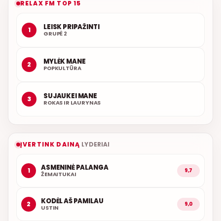
RELAX FM TOP 15
LEISK PRIPAŽINTI
1
GRUPĖ 2
MYLĖK MANE
2
POPKULTŪRA
SUJAUKEI MANE
3
ROKAS IR LAURYNAS
ĮVERTINK DAINĄ
LYDERIAI
ASMENINĖ PALANGA
1
9,7
ŽEMAITUKAI
KODĖL AŠ PAMILAU
2
9,0
USTIN