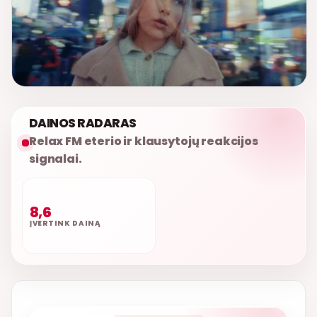
DAINOS RADARAS
Relax FM eterio ir klausytojų reakcijos
signalai.
8,6
ĮVERTINK DAINĄ