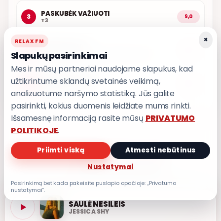
PASKUBĖK VAŽIUOTI
3
9,0
T3
×
RELAX FM
LŪPOSE TAVO
4
9,0
Slapukų pasirinkimai
MANTAS JANKAVIČIUS, MONIKA LINKYTĖ
Mes ir mūsų partneriai naudojame slapukus, kad
užtikrintume sklandų svetainės veikimą,
IŠ MANO ŠIRDIES
5
8,8
GRUPĖ 2
analizuotume naršymo statistiką. Jūs galite
pasirinkti, kokius duomenis leidžiate mums rinkti.
Išsamesnę informaciją rasite mūsų
PRIVATUMO
POLITIKOJE
.
Priimti viską
Atmesti nebūtinus
PRIVATUMO POLITIKA
Nustatymai
Privatumo nustatymai
Pasirinkimą bet kada pakeisite puslapio apačioje: „Privatumo
nustatymai“.
SAULĖ NESILEIS
JESSICA SHY