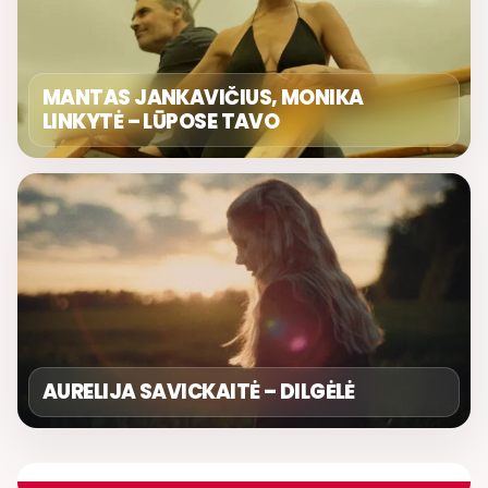
MANTAS JANKAVIČIUS, MONIKA
LINKYTĖ – LŪPOSE TAVO
AURELIJA SAVICKAITĖ – DILGĖLĖ
LIETUVIŠKOS MUZIKOS NAMAI
ETERYJE