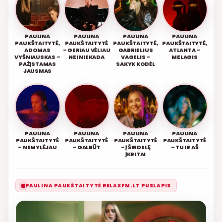
PAULINA
PAULINA
PAULINA
PAULINA
PAUKŠTAITYTĖ,
PAUKŠTAITYTĖ
PAUKŠTAITYTĖ,
PAUKŠTAITYTĖ,
ADOMAS
– GERIAU VĖLIAU
GABRIELIUS
ATLANTA –
VYŠNIAUSKAS –
NEI NIEKADA
VAGELIS –
MELAGIS
PAŽĮSTAMAS
SAKYK KODĖL
JAUSMAS
PAULINA
PAULINA
PAULINA
PAULINA
PAUKŠTAITYTĖ
PAUKŠTAITYTĖ
PAUKŠTAITYTĖ
PAUKŠTAITYTĖ
– NEMYLĖJAU
– GALBŪT
– Į ŠIRDELĘ
– TU IR AŠ
ĮKRITAI
PAULINA PAUKŠTAITYTĖ RELAXFM.LT PUSLAPIS