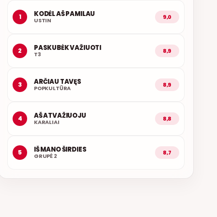
KODĖL AŠ PAMILAU
1
9,0
USTIN
PASKUBĖK VAŽIUOTI
2
8,9
T3
ARČIAU TAVĘS
3
8,9
POPKULTŪRA
AŠ ATVAŽIUOJU
4
8,8
KARALIAI
IŠ MANO ŠIRDIES
5
8,7
GRUPĖ 2