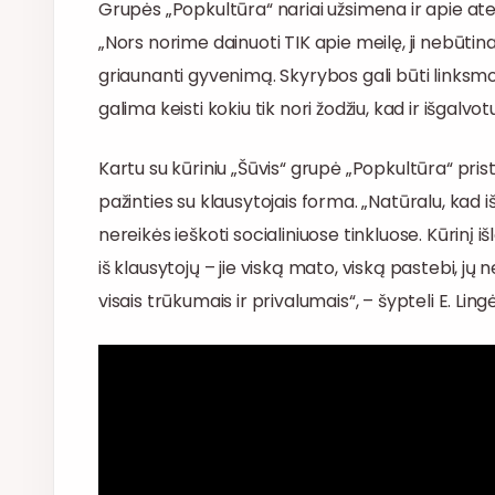
Grupės „Popkultūra“ nariai užsimena ir apie atei
„Nors norime dainuoti TIK apie meilę, ji nebūtina
griaunanti gyvenimą. Skyrybos gali būti linksmos, r
galima keisti kokiu tik nori žodžiu, kad ir išgalvot
Kartu su kūriniu „Šūvis“ grupė „Popkultūra“ prista
pažinties su klausytojais forma. „Natūralu, kad iš
nereikės ieškoti socialiniuose tinkluose. Kūrinį iš
iš klausytojų – jie viską mato, viską pastebi, j
visais trūkumais ir privalumais“, – šypteli E. Lingė