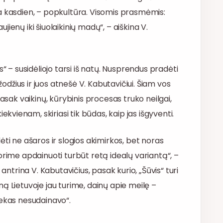
a kasdien, – popkultūra. Visomis prasmėmis:
ienų iki šiuolaikinių madų“, – aiškina V.
“ – susidėliojo tarsi iš natų. Nusprendus pradėti
žodžius ir juos atnešė V. Kabutavičiui. Šiam vos
Pasak vaikinų, kūrybinis procesas truko neilgai,
ienam, skiriasi tik būdas, kaip jas išgyventi.
ti ne ašaros ir slogios akimirkos, bet noras
orime apdainuoti turbūt retą idealų variantą“, –
antrina V. Kabutavičius, pasak kurio, „Šūvis“ turi
ą Lietuvoje jau turime, dainų apie meilę –
iekas nesudainavo“.