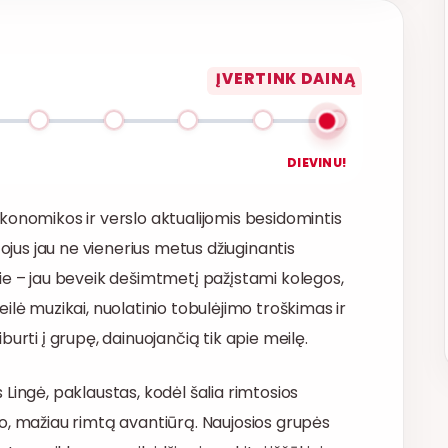
ĮVERTINK DAINĄ
DIEVINU!
, ekonomikos ir verslo aktualijomis besidomintis
tojus jau ne vienerius metus džiuginantis
u jie – jau beveik dešimtmetį pažįstami kolegos,
ilė muzikai, nuolatinio tobulėjimo troškimas ir
urti į grupę, dainuojančią tik apie meilę.
is Lingė, paklaustas, kodėl šalia rimtosios
snio, mažiau rimtą avantiūrą. Naujosios grupės