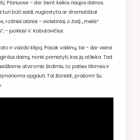
tį. Planuose – dar bent kelios naujos dainos.
i turi būti saldi, nuglostyta ar dramatiškai
ožiniai akiniai – violetiniai, o žodį „meilė“
u“, – juokiasi V. Kabutavičius.
to ir vaizdo klipą. Pasak vaikinų, tai – dar viena
girdus dainą, norisi pamatyti, kas ją atlieka. Tad
leidžiame atviromis širdimis, to paties tikimės ir
ų neįmanoma apgauti. Tai žiūrėkit, prašom! Su
.