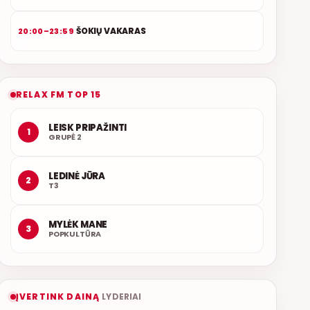
ŠOKIŲ VAKARAS
20:00–23:59
RELAX FM TOP 15
LEISK PRIPAŽINTI
1
GRUPĖ 2
LEDINĖ JŪRA
2
T3
MYLĖK MANE
3
POPKULTŪRA
ĮVERTINK DAINĄ
LYDERIAI