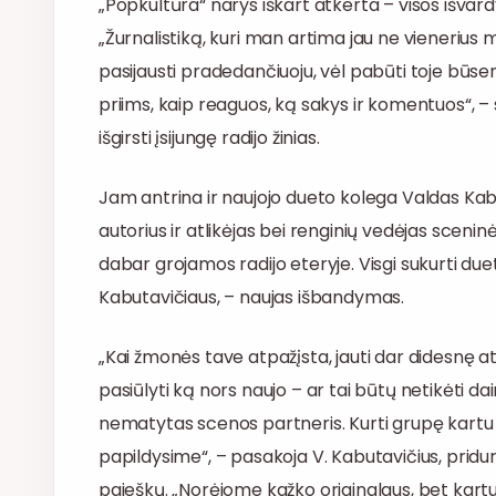
„Popkultūra“ narys iškart atkerta – visos išvardyt
„Žurnalistiką, kuri man artima jau ne vienerius me
pasijausti pradedančiuoju, vėl pabūti toje būse
priims, kaip reaguos, ką sakys ir komentuos“, – s
išgirsti įsijungę radijo žinias.
Jam antrina ir naujojo dueto kolega Valdas Kab
autorius ir atlikėjas bei renginių vedėjas sceninė
dabar grojamos radijo eteryje. Visgi sukurti due
Kabutavičiaus, – naujas išbandymas.
„Kai žmonės tave atpažįsta, jauti dar didesnę at
pasiūlyti ką nors naujo – ar tai būtų netikėti da
nematytas scenos partneris. Kurti grupę kartu su
papildysime“, – pasakoja V. Kabutavičius, pri
paieškų. „Norėjome kažko originalaus, bet kartu