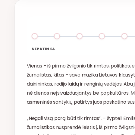
NEPATINKA
Vienas – iš pirmo žvilgsnio tik rimtas, politikos
žurnalistas, kitas – savo muzika Lietuvos klausy
dainininkas, radijo laidų ir renginių vedėjas. Ab
nė dienos neįsivaizduojantys be popkultūros. Me
asmeninės santykių patirtys juos paskatino susib
„Negali visą parą būti tik rimtas“, – šypteli Emil
žurnalistikos nusprendė leistis į, iš pirmo žvilg