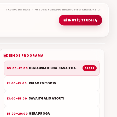
RADIOCENTRAS
ZIP FM
ROCK FM
RADIO R
RADIO FIESTA
RADIJAS.LT
ŽINUTĖ Į STUDIJĄ
GERIAUSIA DIENA. SAVAITGALIS
ROLANDAS JANAUDIS
ETERYJE
NAUJAS DUETAS RELAX FM ETERYJE
DIENOS PROGRAMA
GERIAUSIA DIENA. SAVAITGALIS
09:00–12:00
DABAR
RELAX FM TOP 15
12:00–13:00
SAVAITGALIO ASORTI
13:00–18:00
GERA PROGA
18:00–20:00