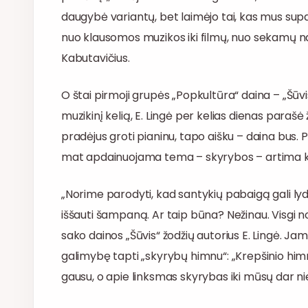
daugybė variantų, bet laimėjo tai, kas mus sup
nuo klausomos muzikos iki filmų, nuo sekamų nauj
Kabutavičius.
O štai pirmoji grupės „Popkultūra“ daina – „Šūvis
muzikinį kelią, E. Lingė per kelias dienas parašė 
pradėjus groti pianinu, tapo aišku – daina bus. 
mat apdainuojama tema – skyrybos – artima kiekv
„Norime parodyti, kad santykių pabaigą gali lydė
iššauti šampaną. Ar taip būna? Nežinau. Visgi n
sako dainos „Šūvis“ žodžių autorius E. Lingė. Jam 
galimybę tapti „skyrybų himnu“: „Krepšinio himn
gausu, o apie linksmas skyrybas iki mūsų dar n