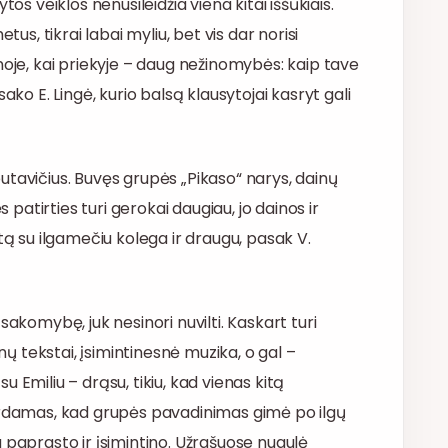
os veiklos nenusileidžia viena kitai iššūkiais.
tus, tikrai labai myliu, bet vis dar norisi
noje, kai priekyje – daug nežinomybės: kaip tave
ako E. Lingė, kurio balsą klausytojai kasryt gali
utavičius. Buvęs grupės „Pikaso“ narys, dainų
s patirties turi gerokai daugiau, jo dainos ir
tą su ilgamečiu kolega ir draugu, pasak V.
sakomybę, juk nesinori nuvilti. Kaskart turi
inų tekstai, įsimintinesnė muzika, o gal –
 Emiliu – drąsu, tikiu, kad vienas kitą
durdamas, kad grupės pavadinimas gimė po ilgų
 paprasto ir įsimintino. Užrašuose nugulė