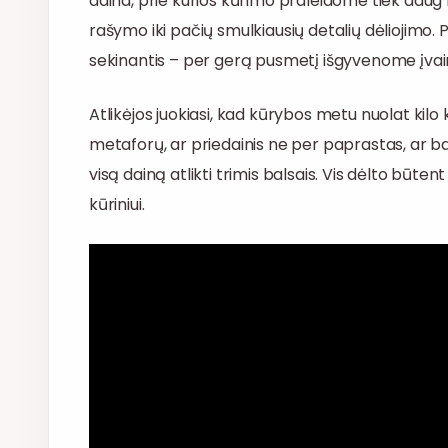
daina, prie kurios kūrimo praleidome tiek daug 
rašymo iki pačių smulkiausių detalių dėliojimo. Pr
sekinantis – per gerą pusmetį išgyvenome įvair
Atlikėjos juokiasi, kad kūrybos metu nuolat kilo
metaforų, ar priedainis ne per paprastas, ar ba
visą dainą atlikti trimis balsais. Vis dėlto būte
kūriniui.