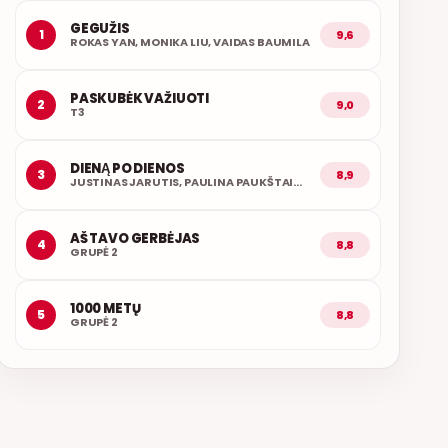
GEGUŽIS
1
9,6
ROKAS YAN, MONIKA LIU, VAIDAS BAUMILA
PASKUBĖK VAŽIUOTI
2
9,0
T3
DIENĄ PO DIENOS
3
8,9
JUSTINAS JARUTIS, PAULINA PAUKŠTAITYTĖ
AŠ TAVO GERBĖJAS
4
8,8
GRUPĖ 2
1000 METŲ
5
8,8
GRUPĖ 2