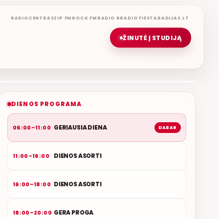
RADIOCENTRAS
ZIP FM
ROCK FM
RADIO R
RADIO FIESTA
RADIJAS.LT
ŽINUTĖ Į STUDIJĄ
GERIAUSIA DIENA
ETERYJE
NAUJAS DUETAS RELAX FM ETERYJE
DIENOS PROGRAMA
GERIAUSIA DIENA
06:00–11:00
DABAR
DIENOS ASORTI
11:00–16:00
DIENOS ASORTI
16:00–18:00
GERA PROGA
18:00–20:00