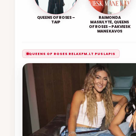
QUEENS OF ROSES –
RAIMONDA
TAIP
MASIULYTĖ, QUEENS
OF ROSES – PAKVIESK
MANE KAVOS
QUEENS OF ROSES RELAXFM.LT PUSLAPIS