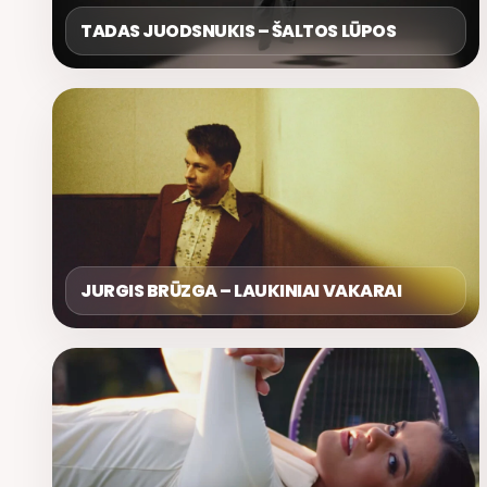
TADAS JUODSNUKIS – ŠALTOS LŪPOS
JURGIS BRŪZGA – LAUKINIAI VAKARAI