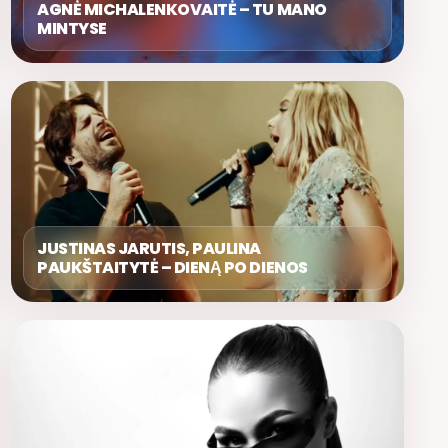
AGNĖ MICHALENKOVAITĖ – TU MANO
MINTYSE
JUSTINAS JARUTIS, PAULINA
PAUKŠTAITYTĖ – DIENĄ PO DIENOS