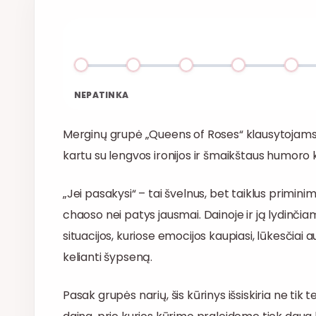
NEPATINKA
Merginų grupė „Queens of Roses“ klausytojams p
kartu su lengvos ironijos ir šmaikštaus humoro k
„Jei pasakysi“ – tai švelnus, bet taiklus primini
chaoso nei patys jausmai. Dainoje ir ją lydinč
situacijos, kuriose emocijos kaupiasi, lūkesčia
kelianti šypseną.
Pasak grupės narių, šis kūrinys išsiskiria ne tik 