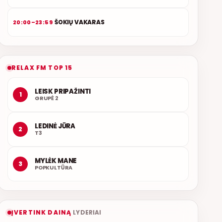
ŠOKIŲ VAKARAS
20:00–23:59
RELAX FM TOP 15
LEISK PRIPAŽINTI
1
GRUPĖ 2
LEDINĖ JŪRA
2
T3
MYLĖK MANE
3
POPKULTŪRA
ĮVERTINK DAINĄ
LYDERIAI