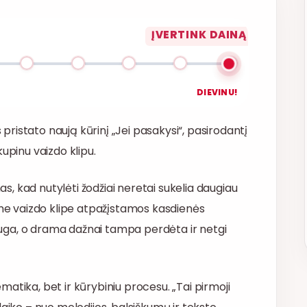
ĮVERTINK DAINĄ
DIEVINU!
ristato naują kūrinį „Jei pasakysi“, pasirodantį
upinu vaizdo klipu.
mas, kad nutylėti žodžiai neretai sukelia daugiau
iame vaizdo klipe atpažįstamos kasdienės
i auga, o drama dažnai tampa perdėta ir netgi
tematika, bet ir kūrybiniu procesu. „Tai pirmoji