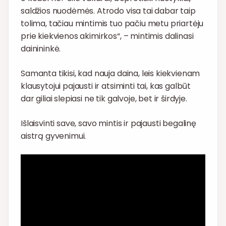
saldžios nuodėmės. Atrodo visa tai dabar taip
tolima, tačiau mintimis tuo pačiu metu priartėju
prie kiekvienos akimirkos“, – mintimis dalinasi
dainininkė.
Samanta tikisi, kad nauja daina, leis kiekvienam
klausytojui pajausti ir atsiminti tai, kas galbūt
dar giliai slepiasi ne tik galvoje, bet ir širdyje.
Išlaisvinti save, savo mintis ir pajausti begalinę
aistrą gyvenimui.