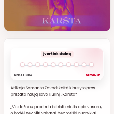
Įvertink dainą
NEPATINKA
DIEVINU!
Atlikėja Samanta Zavadskaitė klausytojams
pristato naują savo kūrinį „Karšta“.
„Vis dažniau pradedu įsileisti mintis apie vasarą,
o kodėl ne? Šilti vakarai, beprotiški nuotykiai,