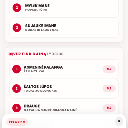
MYLĖK MANE
2
POPKULTŪRA
SUJAUKEI MANE
3
ROKAS IR LAURYNAS
ĮVERTINK DAINĄ
LYDERIAI
ASMENINĖ PALANGA
1
9,6
ŽEMAITUKAI
ŠALTOS LŪPOS
2
9,3
TADAS JUODSNUKIS
DRAUGE
3
9,2
NATALIJA BUNKĖ, SIMONA NAINĖ
×
RELAX FM
ARČIAU TAVĘS
4
9,0