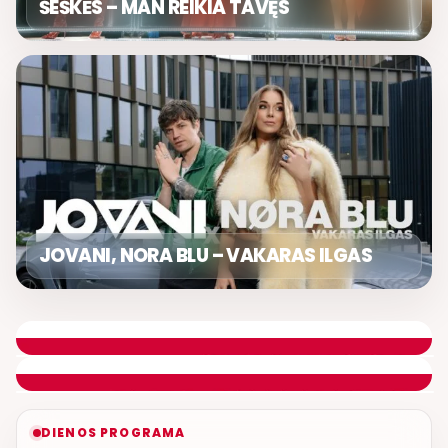
ŠEŠKĖS – MAN REIKIA TAVĘS
JOVANI, NORA BLU – VAKARAS ILGAS
ŠOKIŲ VAKARAS
ETERYJE
NAUJAS DUETAS RELAX FM ETERYJE
DIENOS PROGRAMA