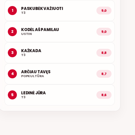
PASKUBĖK VAŽIUOTI
1
9,0
T3
KODĖL AŠ PAMILAU
2
9,0
USTIN
KAŽKADA
3
8,8
T3
ARČIAU TAVĘS
4
8,7
POPKULTŪRA
LEDINĖ JŪRA
5
8,6
T3