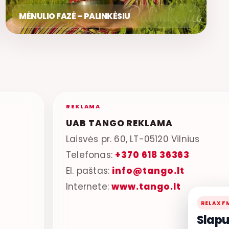
MĖNULIO FAZĖ – PALINKĖSIU
REKLAMA
UAB TANGO REKLAMA
Laisvės pr. 60, LT-05120 Vilnius
Telefonas:
+370 618 36363
El. paštas:
info@tango.lt
Internete:
www.tango.lt
RELAX F
Slapu