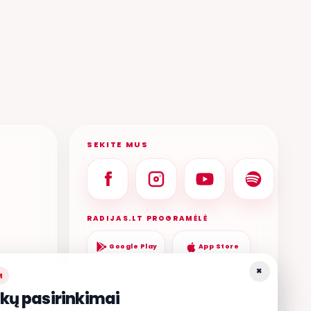
SEKITE MUS
RADIJAS.LT PROGRAMĖLĖ
Google Play
App Store
×
M
kų pasirinkimai