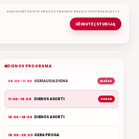
RADIOCENTRAS
ZIP FM
ROCK FM
RADIO R
RADIO FIESTA
RADIJAS.LT
ŽINUTĖ Į STUDIJĄ
DIENOS ASORTI
REMIGIJUS LUKOČIUS
ETERYJE
NAUJAS DUETAS RELAX FM ETERYJE
DIENOS PROGRAMA
GERIAUSIA DIENA
06:00–11:00
ĮRAŠAS
DIENOS ASORTI
11:00–16:00
DABAR
DIENOS ASORTI
16:00–18:00
GERA PROGA
18:00–20:00