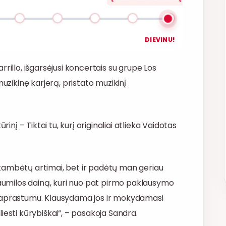
DIEVINU!
rillo, išgarsėjusi koncertais su grupe Los
muzikinę karjerą, pristato muzikinį
inį – Tiktai tu, kurį originaliai atlieka Vaidotas
k skambėtų artimai, bet ir padėtų man geriau
 Baumilos dainą, kuri nuo pat pirmo paklausymo
 paprastumu. Klausydama jos ir mokydamasi
iliesti kūrybiškai“, – pasakoja Sandra.