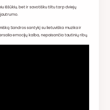
iu iššūkiu, bet ir savotišku tiltu tarp dviejų
 jautrumo.
enišką Sandros santykį su lietuviška muzika ir
ersalia emocijų kalba, nepaisančia tautinių ribų.