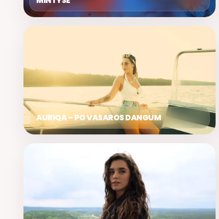
MINTYSE
AURIQA – PO VASAROS DANGUM