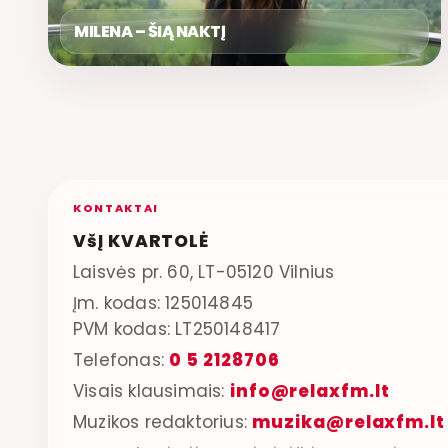
MILENA – ŠIĄ NAKTĮ
KONTAKTAI
VšĮ KVARTOLĖ
Laisvės pr. 60, LT-05120 Vilnius
Įm. kodas: 125014845
PVM kodas: LT250148417
Telefonas:
0 5 2128706
Visais klausimais:
info@relaxfm.lt
Muzikos redaktorius:
muzika@relaxfm.lt