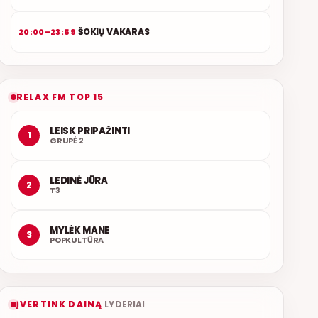
ŠOKIŲ VAKARAS
20:00–23:59
RELAX FM TOP 15
LEISK PRIPAŽINTI
1
GRUPĖ 2
LEDINĖ JŪRA
2
T3
MYLĖK MANE
3
POPKULTŪRA
ĮVERTINK DAINĄ
LYDERIAI