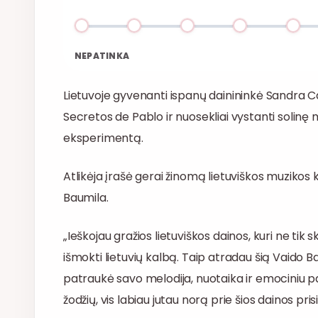
NEPATINKA
Lietuvoje gyvenanti ispanų dainininkė Sandra Car
Secretos de Pablo ir nuosekliai vystanti solinę 
eksperimentą.
Atlikėja įrašė gerai žinomą lietuviškos muzikos kūr
Baumila.
„Ieškojau gražios lietuviškos dainos, kuri ne ti
išmokti lietuvių kalbą. Taip atradau šią Vaido
patraukė savo melodija, nuotaika ir emociniu
žodžių, vis labiau jutau norą prie šios dainos pris