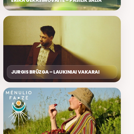
ERIKA GERASIMOVAITĖ – PASILIK ŠALIA
JURGIS BRŪZGA – LAUKINIAI VAKARAI