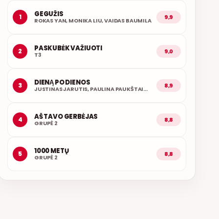
GEGUŽIS
1
9,9
ROKAS YAN, MONIKA LIU, VAIDAS BAUMILA
PASKUBĖK VAŽIUOTI
2
9,0
T3
DIENĄ PO DIENOS
3
8,9
JUSTINAS JARUTIS, PAULINA PAUKŠTAITYTĖ
AŠ TAVO GERBĖJAS
4
8,8
GRUPĖ 2
1000 METŲ
5
8,8
GRUPĖ 2