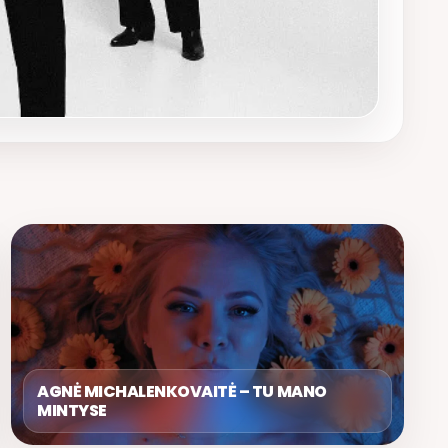
AGNĖ MICHALENKOVAITĖ – TU MANO
MINTYSE