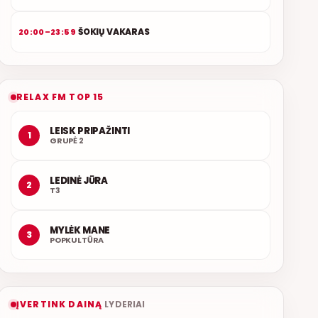
ŠOKIŲ VAKARAS
20:00–23:59
RELAX FM TOP 15
LEISK PRIPAŽINTI
1
GRUPĖ 2
LEDINĖ JŪRA
2
T3
MYLĖK MANE
3
POPKULTŪRA
ĮVERTINK DAINĄ
LYDERIAI