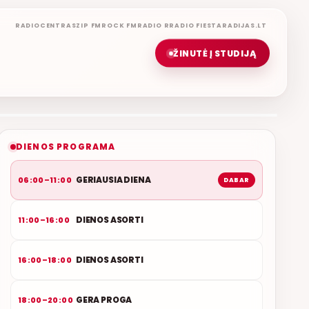
RADIOCENTRAS
ZIP FM
ROCK FM
RADIO R
RADIO FIESTA
RADIJAS.LT
ŽINUTĖ Į STUDIJĄ
GERIAUSIA DIENA
ETERYJE
NAUJAS DUETAS RELAX FM ETERYJE
DIENOS PROGRAMA
GERIAUSIA DIENA
06:00–11:00
DABAR
DIENOS ASORTI
11:00–16:00
DIENOS ASORTI
16:00–18:00
GERA PROGA
18:00–20:00