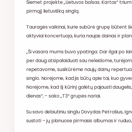
Šiemet projekte „Lietuvos balsas. Kartos“ triumf
pirmąjį lietuvišką singlą.
Tauragės vaikinai, kurie subūrė grupę būtent šia
aktyviai koncertuoja, kuria naujas dainas ir pla
„Ši vasara mums buvo ypatinga. Dar ilgai po la
per daug atsipalaiduoti sau neleidome, turėjome 
repetavome, susikūrėme naujų dainų repertuar
singlo. Norėjome, kad jis būtų apie tai, kuo gyve
Norėjome, kad šį kūrinį galėtų pajausti daugelis
dienas“, – sako „T3“ grupės nariai.
Su savo debiutiniu singlu Dovydas Petrošius, Ign
sustoti – jų planuose pirmasis albumas ir ruduo,