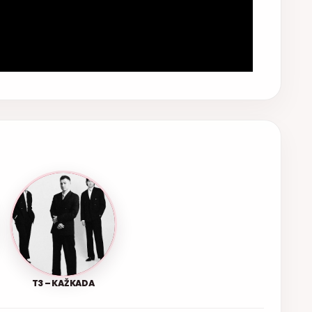
T3 – KAŽKADA