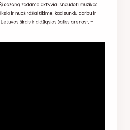
. Šį sezoną žadame aktyviai išnaudoti muzikos
kslo ir nuoširdžiai tikime, kad sunkiu darbu ir
Lietuvos širdis ir didžiąsias šalies arenas“, –