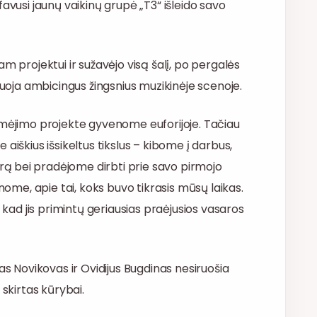
avusi jaunų vaikinų grupė „T3“ išleido savo
m projektui ir sužavėjo visą šalį, po pergalės
nuoja ambicingus žingsnius muzikinėje scenoje.
imėjimo projekte gyvenome euforijoje. Tačiau
aiškius išsikeltus tikslus – kibome į darbus,
ą bei pradėjome dirbti prie savo pirmojo
nome, apie tai, koks buvo tikrasis mūsų laikas.
, kad jis primintų geriausias praėjusios vasaros
as Novikovas ir Ovidijus Bugdinas nesiruošia
 skirtas kūrybai.