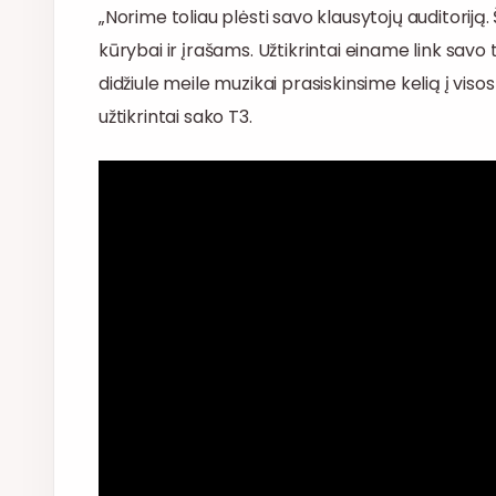
„Norime toliau plėsti savo klausytojų auditoriją
kūrybai ir įrašams. Užtikrintai einame link savo ti
didžiule meile muzikai prasiskinsime kelią į visos 
užtikrintai sako T3.