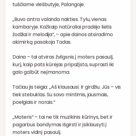
tuščiame viešbutyje, Palangoje.
„Buvo antra valanda nakties. Tylu, vienas
kambaryje. Kažkaip natūraliai pradėjo lietis
žodžiai ir melodija“, – apie dainos atsiradimo
akimirką pasakoja Tadas.
Daina – tai atviras žvilgsnis į moters pasaulį,
kurį, kaip pats kūrėjas pripažįsta, suprasti iki
galo galbūt neįmanoma.
Tačiau jis teigia: „Aš klausausi. Ir girdžiu. Jūs – vis
tiek stebuklas. Su savo mintimis, jausmais,
poelgiais ir norais.“
„Moteris“ – tai ne tik muzikinis kūrinys, bet ir
pagarbus bandymas išgirsti ir įsiklausyti į
moters vidinį pasaulį.