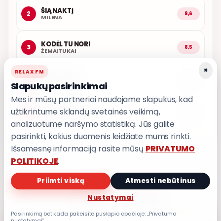
ŠIĄ NAKTĮ
2
8,6
MILENA
KODĖL TU NORI
3
8,5
ŽEMAITUKAI
×
RELAX FM
LEDINĖ JŪRA
4
8,5
Slapukų pasirinkimai
T3
Mes ir mūsų partneriai naudojame slapukus, kad
užtikrintume sklandų svetainės veikimą,
LEISK PRIPAŽINTI
5
8,5
GRUPĖ 2
analizuotume naršymo statistiką. Jūs galite
pasirinkti, kokius duomenis leidžiate mums rinkti.
Išsamesnę informaciją rasite mūsų
PRIVATUMO
POLITIKOJE
.
Priimti viską
Atmesti nebūtinus
PRIVATUMO POLITIKA
Nustatymai
Privatumo nustatymai
Pasirinkimą bet kada pakeisite puslapio apačioje: „Privatumo
nustatymai“.