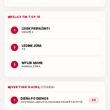
RELAX FM TOP 15
LEISK PRIPAŽINTI
1
GRUPĖ 2
LEDINĖ JŪRA
2
T3
MYLĖK MANE
3
POPKULTŪRA
ĮVERTINK DAINĄ
LYDERIAI
DIENĄ PO DIENOS
1
9,8
JUSTINAS JARUTIS, PAULINA PAUKŠTAITYTĖ