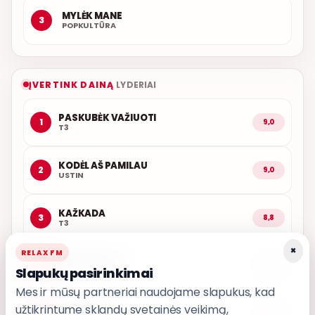
MYLĖK MANE
3
POPKULTŪRA
ĮVERTINK DAINĄ
LYDERIAI
PASKUBĖK VAŽIUOTI
1
9,0
T3
KODĖL AŠ PAMILAU
2
9,0
USTIN
KAŽKADA
3
8,8
T3
×
RELAX FM
ARČIAU TAVĘS
4
8,7
Slapukų pasirinkimai
POPKULTŪRA
Mes ir mūsų partneriai naudojame slapukus, kad
užtikrintume sklandų svetainės veikimą,
LEDINĖ JŪRA
5
8,6