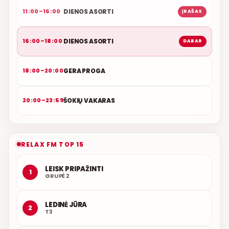
DIENOS ASORTI
11:00–16:00
ĮRAŠAS
DIENOS ASORTI
16:00–18:00
DABAR
GERA PROGA
18:00–20:00
ŠOKIŲ VAKARAS
20:00–23:59
RELAX FM TOP 15
LEISK PRIPAŽINTI
1
GRUPĖ 2
LEDINĖ JŪRA
2
T3