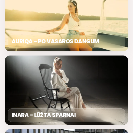
AURIQA – PO VASAROS DANGUM
INARA – LŪŽTA SPARNAI