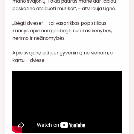
mano svajonių. Tokia patirtis mane dar labiau
paskatino atsiduoti muzikai“, – atvirauja Ugnė.
„Bėgti dviese“ – tai vasariškas pop stiliaus
kūrinys apie norą pabėgti nuo kasdienybės,
nerimo ir nežinomybės.
Apie svajonę eiti per gyvenimą ne vienam, o
kartu – dviese.