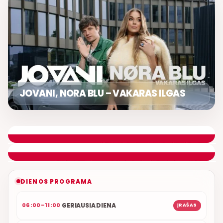
JOVANI, NORA BLU – VAKARAS ILGAS
DIENOS ASORTI
ROLANDAS JANAUDIS
ETERYJE
NAUJAS DUETAS RELAX FM ETERYJE
DIENOS PROGRAMA
GERIAUSIA DIENA
06:00–11:00
ĮRAŠAS