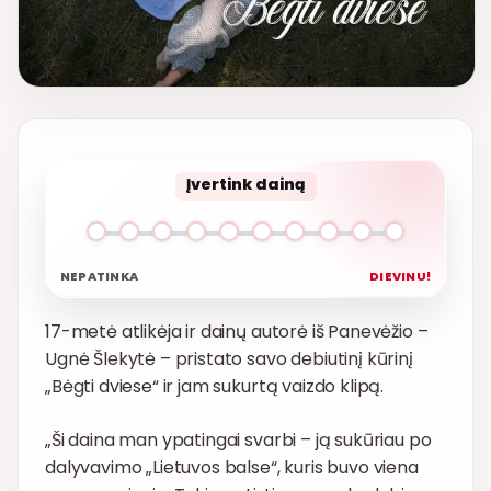
Įvertink dainą
NEPATINKA
DIEVINU!
17-metė atlikėja ir dainų autorė iš Panevėžio –
Ugnė Šlekytė – pristato savo debiutinį kūrinį
„Bėgti dviese“ ir jam sukurtą vaizdo klipą.
„Ši daina man ypatingai svarbi – ją sukūriau po
dalyvavimo „Lietuvos balse“, kuris buvo viena