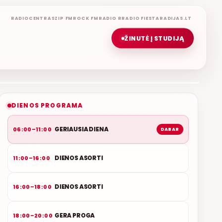
RADIOCENTRAS
ZIP FM
ROCK FM
RADIO R
RADIO FIESTA
RADIJAS.LT
ŽINUTĖ Į STUDIJĄ
GERIAUSIA DIENA
ETERYJE
NAUJAS DUETAS RELAX FM ETERYJE
DIENOS PROGRAMA
GERIAUSIA DIENA
06:00–11:00
DABAR
DIENOS ASORTI
11:00–16:00
DIENOS ASORTI
16:00–18:00
GERA PROGA
18:00–20:00