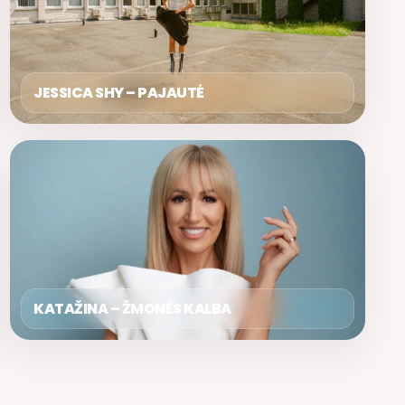
JESSICA SHY – PAJAUTĖ
KATAŽINA – ŽMONĖS KALBA