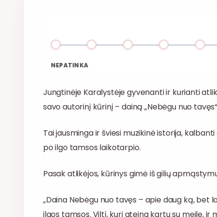
NEPATINKA
Jungtinėje Karalystėje gyvenanti ir kurianti atli
savo autorinį kūrinį – dainą „Nebėgu nuo tavęs“
Tai jausminga ir šviesi muzikinė istorija, kalbanti 
po ilgo tamsos laikotarpio.
Pasak atlikėjos, kūrinys gimė iš gilių apmąstymų
„Daina Nebėgu nuo tavęs – apie daug ką, bet lab
ilgos tamsos. Viltį, kuri ateina kartu su meile, 