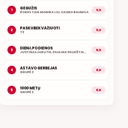
GEGUŽIS
1
9,9
ROKAS YAN, MONIKA LIU, VAIDAS BAUMILA
PASKUBĖK VAŽIUOTI
2
9,0
T3
DIENĄ PO DIENOS
3
8,9
JUSTINAS JARUTIS, PAULINA PAUKŠTAITYTĖ
AŠ TAVO GERBĖJAS
4
8,8
GRUPĖ 2
1000 METŲ
5
8,8
GRUPĖ 2