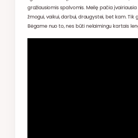
gražiausiomis spalvomis. Meilę pačia įvairiaus
žmogui, vaikui, darbui, draugystei, bet kam. Tik
Bėgame nuo to, nes būti nelaimingu kartais lengv