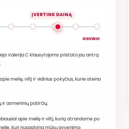
ĮVERTINK DAINĄ
DIEVINU!
kėja Valerija C klausytojams pristato jau antrą
.
apie meilę, viltį ir vidinius pokyčius, kurie ateina
 ir asmeninių patirčių.
iausiai apie meilę ir viltį, kurią atrandame po
ir meilę, kuri nuspalvina mūsų gyvenimą