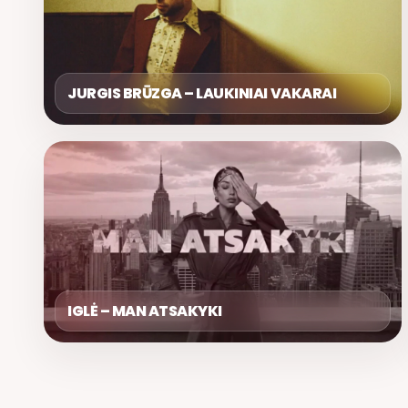
JURGIS BRŪZGA – LAUKINIAI VAKARAI
IGLĖ – MAN ATSAKYKI