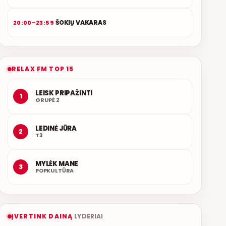
ŠOKIŲ VAKARAS
20:00–23:59
RELAX FM TOP 15
LEISK PRIPAŽINTI
1
GRUPĖ 2
LEDINĖ JŪRA
2
T3
MYLĖK MANE
3
POPKULTŪRA
ĮVERTINK DAINĄ
LYDERIAI