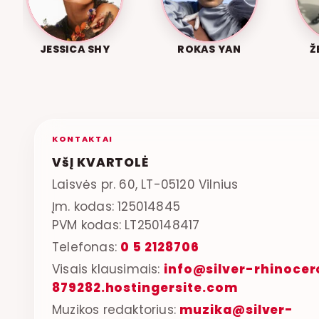
JESSICA SHY
ROKAS YAN
Ž
KONTAKTAI
VšĮ KVARTOLĖ
Laisvės pr. 60, LT-05120 Vilnius
Įm. kodas: 125014845
PVM kodas: LT250148417
Telefonas:
0 5 2128706
Visais klausimais:
info@silver-rhinocer
879282.hostingersite.com
Muzikos redaktorius:
muzika@silver-