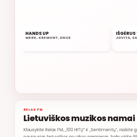
HANDS UP
IŠGĖRUS
20:25
20:23
MERK, KREMONT, DNCE
JOVITA, S
RELAX FM
Lietuviškos muzikos namai
Klausykite Relax FM, „100 HITŲ“ ir „Sentimentų“, raskite g
naujausias lietuviškos muzikos premjeras, balsuokite R