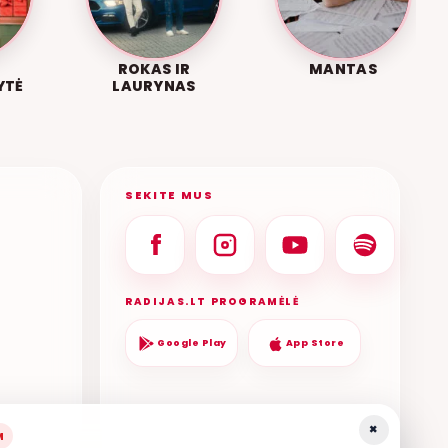
ROKAS IR
MANTAS
YTĖ
LAURYNAS
SEKITE MUS
RADIJAS.LT PROGRAMĖLĖ
Google Play
App Store
×
M