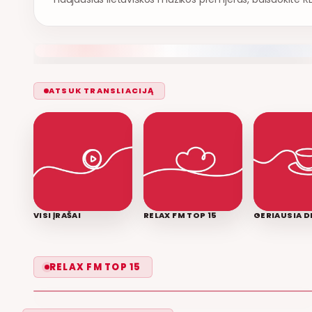
ATSUK TRANSLIACIJĄ
VISI ĮRAŠAI
RELAX FM TOP 15
GERIAUSIA D
LEISK PRIPAŽINTI
RELAX FM TOP 15
GRUPĖ 2