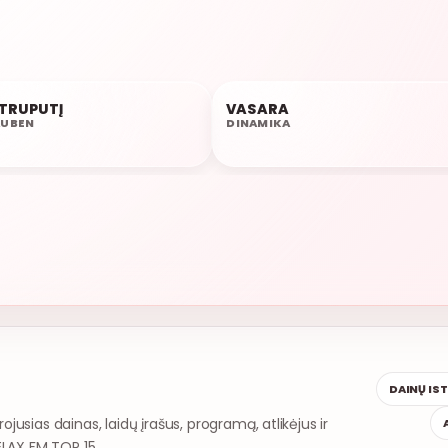
 TRUPUTĮ
VASARA
20:19
AUBEN
DINAMIKA
DAINŲ IS
rojusias dainas, laidų įrašus, programą, atlikėjus ir
ELAX FM TOP 15.