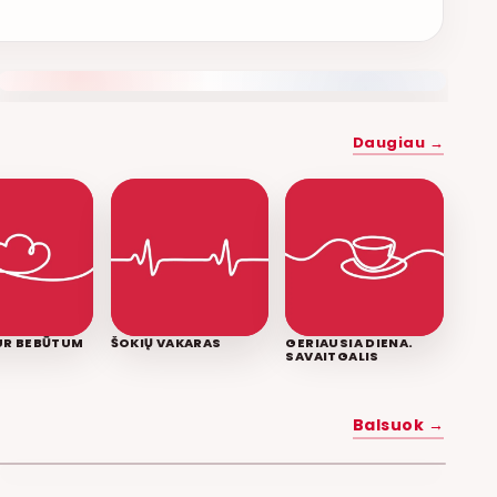
NAUJAS DUETAS RELAX FM ETERYJE
Daugiau →
KUR BEBŪTUM
ŠOKIŲ VAKARAS
GERIAUSIA DIENA.
SAVAITGALIS
MYLĖK MANE
Balsuok →
POPKULTŪRA