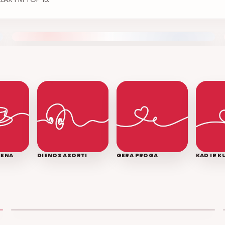
IENA
DIENOS ASORTI
GERA PROGA
KAD IR 
LEDINĖ JŪRA
T3