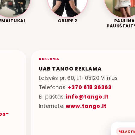
EMAITUKAI
GRUPĖ 2
PAULINA
PAUKŠTAIT
REKLAMA
UAB TANGO REKLAMA
Laisvės pr. 60, LT-05120 Vilnius
Telefonas:
+370 618 36363
El. paštas:
info@tango.lt
Internete:
www.tango.lt
os-
RELAX F