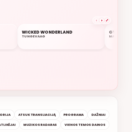
‹
›
⤢
WICKED WONDERLAND
GYVENIMO
20:15
20:13
TUNGEVAAG
MARIJONAS 
TORIJA
ATSUK TRANSLIACIJĄ
PROGRAMA
DAŽNIAI
ATLIKĖJAI
MUZIKOS RADARAS
VIENOS TEMOS DAINOS