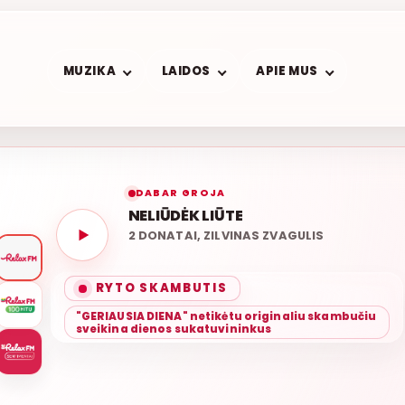
MUZIKA
LAIDOS
APIE MUS
DABAR GROJA
NELIŪDĖK LIŪTE
2 DONATAI, ZILVINAS ZVAGULIS
ROLAN
KA
RYTO SKAMBUTIS
"GERIAUSIA DIENA" netikėtu originaliu skambučiu
sveikina dienos sukatuvininkus