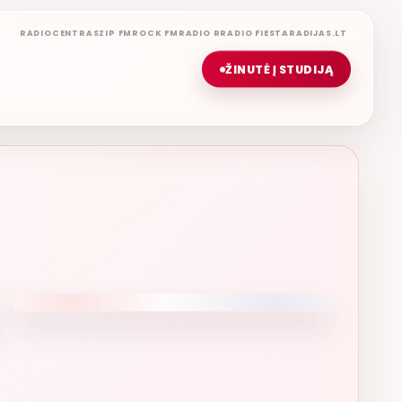
RADIOCENTRAS
ZIP FM
ROCK FM
RADIO R
RADIO FIESTA
RADIJAS.LT
ŽINUTĖ Į STUDIJĄ
DAS JANAUDIS
D IR KUR BEBŪTUM
ETERYJE