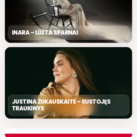
INARA – LŪŽTA SPARNAI
JUSTINA ŽUKAUSKAITĖ – SUSTOJĘS
TRAUKINYS
DIENOS ASORTI
REMIGIJUS LUKOČIUS
ETERYJE