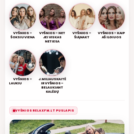
VYŠNIOS –
VYŠNIOS – NET
VYŠNIOS –
VYŠNIOS – KAIP
ŠOKSIU VIENA
JEI VISKAS
ŠIĄNAKT
AŠ ILGIUOS
NETIESA
VYŠNIOS –
J.MILIAUSKAITĖ
LAUKIU
IR VYŠNIOS –
BELAUKIANT
KALĖDŲ
VYŠNIOS RELAXFM.LT PUSLAPIS