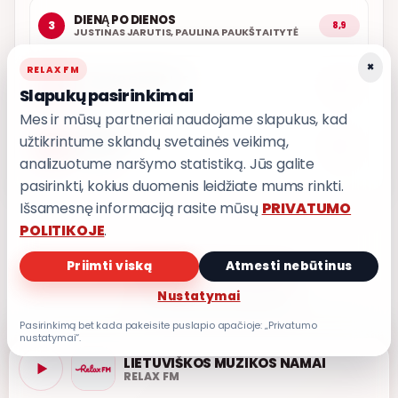
DIENĄ PO DIENOS
3
8,9
JUSTINAS JARUTIS, PAULINA PAUKŠTAITYTĖ
×
RELAX FM
AŠ TAVO GERBĖJAS
4
8,8
Slapukų pasirinkimai
GRUPĖ 2
Mes ir mūsų partneriai naudojame slapukus, kad
užtikrintume sklandų svetainės veikimą,
1000 METŲ
5
8,8
GRUPĖ 2
analizuotume naršymo statistiką. Jūs galite
pasirinkti, kokius duomenis leidžiate mums rinkti.
Išsamesnę informaciją rasite mūsų
PRIVATUMO
POLITIKOJE
.
Priimti viską
Atmesti nebūtinus
PRIVATUMO POLITIKA
Nustatymai
Privatumo nustatymai
Pasirinkimą bet kada pakeisite puslapio apačioje: „Privatumo
nustatymai“.
LIETUVIŠKOS MUZIKOS NAMAI
RELAX FM