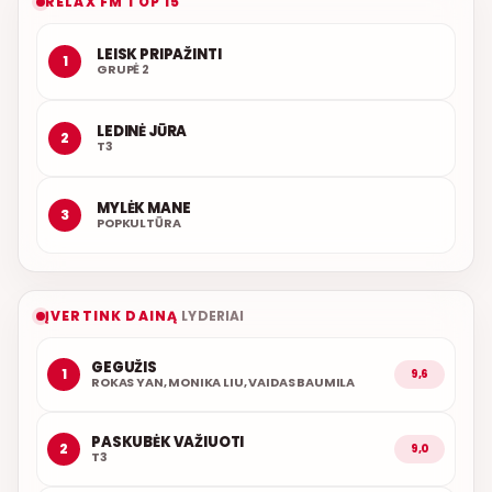
RELAX FM TOP 15
LEISK PRIPAŽINTI
1
GRUPĖ 2
LEDINĖ JŪRA
2
T3
MYLĖK MANE
3
POPKULTŪRA
ĮVERTINK DAINĄ
LYDERIAI
GEGUŽIS
1
9,6
ROKAS YAN, MONIKA LIU, VAIDAS BAUMILA
PASKUBĖK VAŽIUOTI
2
9,0
T3