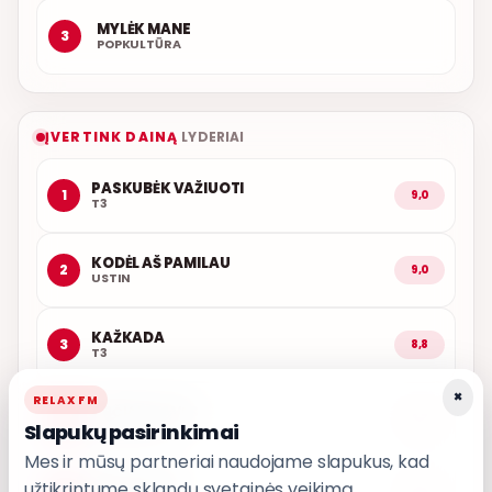
MYLĖK MANE
3
POPKULTŪRA
ĮVERTINK DAINĄ
LYDERIAI
PASKUBĖK VAŽIUOTI
1
9,0
T3
KODĖL AŠ PAMILAU
2
9,0
USTIN
KAŽKADA
3
8,8
T3
×
RELAX FM
ARČIAU TAVĘS
4
8,7
Slapukų pasirinkimai
POPKULTŪRA
Mes ir mūsų partneriai naudojame slapukus, kad
užtikrintume sklandų svetainės veikimą,
LEDINĖ JŪRA