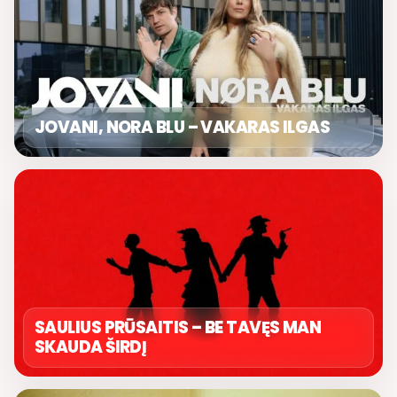
JOVANI, NORA BLU – VAKARAS ILGAS
SAULIUS PRŪSAITIS – BE TAVĘS MAN
SKAUDA ŠIRDĮ