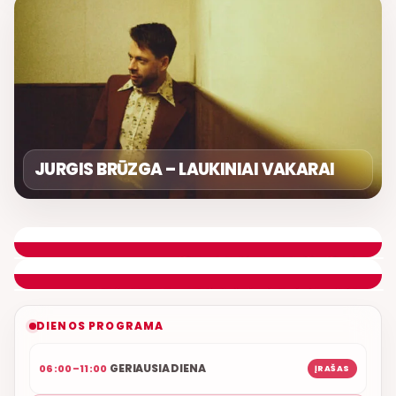
JURGIS BRŪZGA – LAUKINIAI VAKARAI
DIENOS ASORTI
REMIGIJUS LUKOČIUS
ETERYJE
NAUJAS DUETAS RELAX FM ETERYJE
DIENOS PROGRAMA
GERIAUSIA DIENA
06:00–11:00
ĮRAŠAS