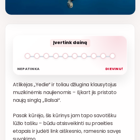
Įvertink dainą
NEPATINKA
DIEVINU!
Atlikėjas „Yedie“ ir toliau džiugina klausytojus
muzikinėmis naujienomis – šįkart jis pristato
naują singlą „Balsai“.
Pasak kūrėjo, šis kūrinys jam tapo savotišku
lūžio tašku – būdu atsisveikinti su praeities
etapais ir judėti link aiškesnio, ramesnio savęs
suvokimo.