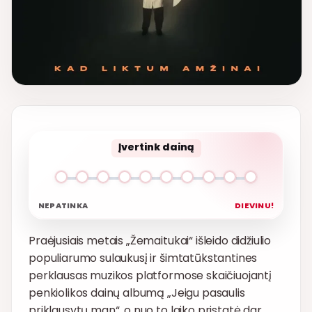
Įvertink dainą
NEPATINKA
DIEVINU!
Praėjusiais metais „Žemaitukai“ išleido didžiulio
populiarumo sulaukusį ir šimtatūkstantines
perklausas muzikos platformose skaičiuojantį
penkiolikos dainų albumą „Jeigu pasaulis
priklausytų man“, o nuo to laiko pristatė dar