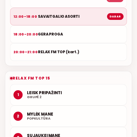
SAVAITGALIO ASORTI
12:00–18:00
DABAR
GERA PROGA
18:00–20:00
RELAX FM TOP (kart.)
20:00–21:00
RELAX FM TOP 15
LEISK PRIPAŽINTI
1
GRUPĖ 2
MYLĖK MANE
2
POPKULTŪRA
SUJAUKEI MANE