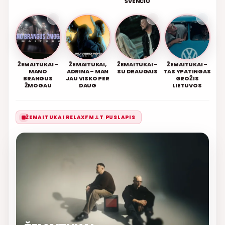
ŠVENČIU
ŽEMAITUKAI –
ŽEMAITUKAI,
ŽEMAITUKAI –
ŽEMAITUKAI –
MANO
ADRINA – MAN
SU DRAUGAIS
TAS YPATINGAS
BRANGUS
JAU VISKO PER
GROŽIS
ŽMOGAU
DAUG
LIETUVOS
ŽEMAITUKAI RELAXFM.LT PUSLAPIS