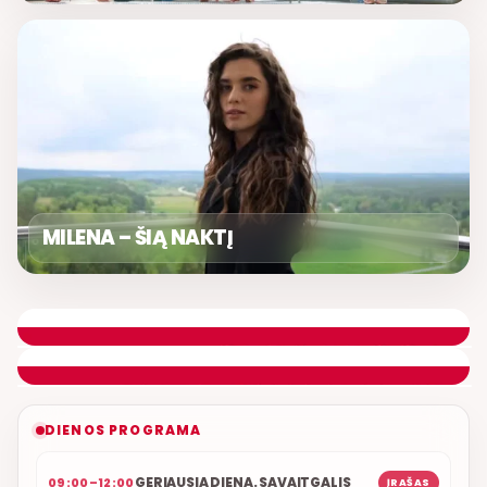
MILENA – ŠIĄ NAKTĮ
SAVAITGALIO ASORTI
DONATAS GAILIUŠIS
ETERYJE
NAUJAS DUETAS RELAX FM ETERYJE
DIENOS PROGRAMA
GERIAUSIA DIENA. SAVAITGALIS
09:00–12:00
ĮRAŠAS