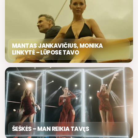
MANTAS JANKAVIČIUS, MONIKA
LINKYTĖ – LŪPOSE TAVO
ŠEŠKĖS – MAN REIKIA TAVĘS