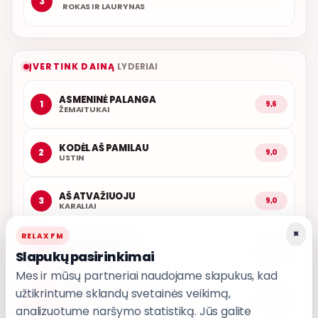
3
ROKAS IR LAURYNAS
ĮVERTINK DAINĄ
LYDERIAI
ASMENINĖ PALANGA
1
9,6
ŽEMAITUKAI
KODĖL AŠ PAMILAU
2
9,0
USTIN
AŠ ATVAŽIUOJU
3
9,0
KARALIAI
×
RELAX FM
LŪŽTA SPARNAI
4
9,0
Slapukų pasirinkimai
INARA
Mes ir mūsų partneriai naudojame slapukus, kad
užtikrintume sklandų svetainės veikimą,
PASKUBĖK VAŽIUOTI
5
9,0
T3
analizuotume naršymo statistiką. Jūs galite