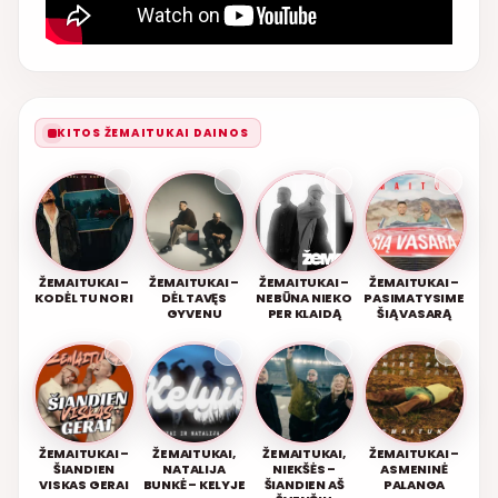
KITOS ŽEMAITUKAI DAINOS
ŽEMAITUKAI –
ŽEMAITUKAI –
ŽEMAITUKAI –
ŽEMAITUKAI –
KODĖL TU NORI
DĖL TAVĘS
NEBŪNA NIEKO
PASIMATYSIME
GYVENU
PER KLAIDĄ
ŠIĄ VASARĄ
ŽEMAITUKAI –
ŽEMAITUKAI,
ŽEMAITUKAI,
ŽEMAITUKAI –
ŠIANDIEN
NATALIJA
NIEKŠĖS –
ASMENINĖ
VISKAS GERAI
BUNKĖ – KELYJE
ŠIANDIEN AŠ
PALANGA