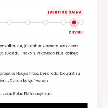
ĮVERTINK DAINĄ
DIEVINU!
pokalbis, kurį jūs dabar klausote. Kiekvienai
 sukurti“, – sako iš Vilkaviškio kilusi atlikėja
 projekte Naujas hitas, bendradarbiaujant su
os „Dviese kelyje“ versija.
u visais Relax FM klausytojais.