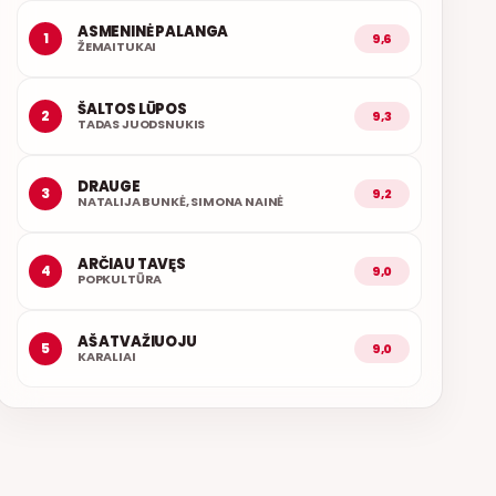
ASMENINĖ PALANGA
1
9,6
ŽEMAITUKAI
ŠALTOS LŪPOS
2
9,3
TADAS JUODSNUKIS
DRAUGE
3
9,2
NATALIJA BUNKĖ, SIMONA NAINĖ
ARČIAU TAVĘS
4
9,0
POPKULTŪRA
AŠ ATVAŽIUOJU
5
9,0
KARALIAI