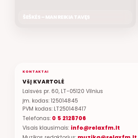
ŠEŠKĖS – MAN REIKIA TAVĘS
KONTAKTAI
VšĮ KVARTOLĖ
Laisvės pr. 60, LT-05120 Vilnius
Įm. kodas: 125014845
PVM kodas: LT250148417
Telefonas:
0 5 2128706
Visais klausimais:
info@relaxfm.lt
Muzikos redaktorius:
muzika@relaxfm.lt