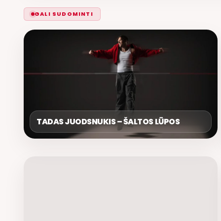
GALI SUDOMINTI
JUSTINAS JARUTIS, PAULINA
TADAS JUODSNUKIS – ŠALTOS LŪPOS
PAUKŠTAITYTĖ – DIENĄ PO DIENOS