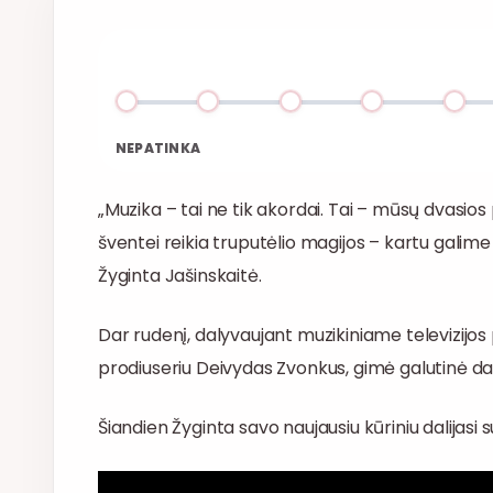
NEPATINKA
„Muzika – tai ne tik akordai. Tai – mūsų dvasios 
šventei reikia truputėlio magijos – kartu galime ją
Žyginta Jašinskaitė.
Dar rudenį, dalyvaujant muzikiniame televizijos
prodiuseriu Deivydas Zvonkus, gimė galutinė dain
Šiandien Žyginta savo naujausiu kūriniu dalijasi s