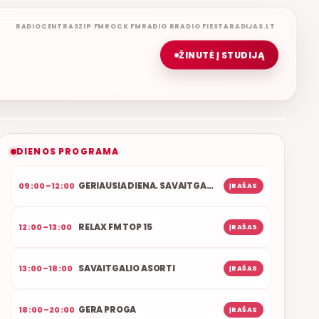
RADIOCENTRAS
ZIP FM
ROCK FM
RADIO R
RADIO FIESTA
RADIJAS.LT
ŽINUTĖ Į STUDIJĄ
ŠOKIŲ VAKARAS
ETERYJE
NAUJAS DUETAS RELAX FM ETERYJE
DIENOS PROGRAMA
GERIAUSIA DIENA. SAVAITGALIS
09:00–12:00
ĮRAŠAS
RELAX FM TOP 15
12:00–13:00
ĮRAŠAS
SAVAITGALIO ASORTI
13:00–18:00
ĮRAŠAS
GERA PROGA
18:00–20:00
ĮRAŠAS