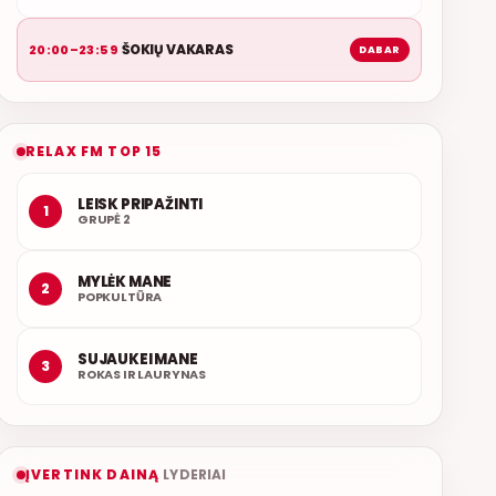
ŠOKIŲ VAKARAS
20:00–23:59
DABAR
RELAX FM TOP 15
LEISK PRIPAŽINTI
1
GRUPĖ 2
MYLĖK MANE
2
POPKULTŪRA
SUJAUKEI MANE
3
ROKAS IR LAURYNAS
ĮVERTINK DAINĄ
LYDERIAI