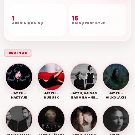
1
15
AUKSINIŲ DAINŲ
DAINŲ PROFILYJE
DAINOS
JAZZU –
JAZZU –
JAZZU, VAIDAS
JAZZU –
NAKTYJE
NUBUSK
BAUMILA – NEI
VILKOLAKIS
MIRĘ, NEI GYVI