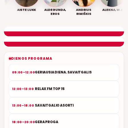
AISTE LUKK
ALDEGUNDA,
ANDRIUS
ALEKNA, W.I
EROS
RIMIŠKIS
VY
LIETUVIŠKOS MUZIKOS NAMAI
ETERYJE
NAUJAS DUETAS RELAX FM ETERYJE
DIENOS PROGRAMA
GERIAUSIA DIENA. SAVAITGALIS
09:00–12:00
RELAX FM TOP 15
12:00–13:00
SAVAITGALIO ASORTI
13:00–18:00
GERA PROGA
18:00–20:00