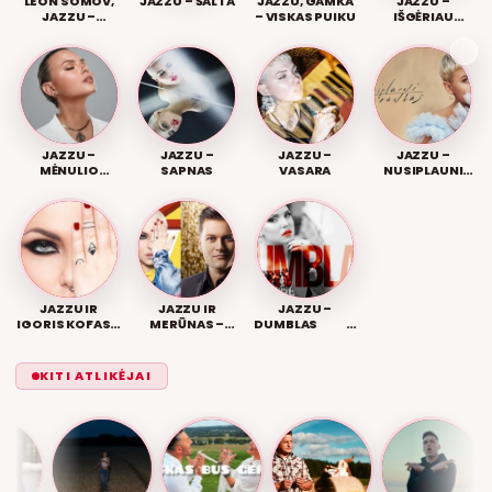
LEON SOMOV,
JAZZU – ŠALTA
JAZZU, GAMKA
JAZZU –
JAZZU –
– VISKAS PUIKU
IŠGĖRIAU
DŽIUNGLIŲ
IŠRŪKIAU
TAMSOJ
JAZZU –
JAZZU –
JAZZU –
JAZZU –
MĖNULIO
SAPNAS
VASARA
NUSIPLAUNI
ŠVIESOJE
RANKAS
JAZZU IR
JAZZU IR
JAZZU –
IGORIS KOFAS –
MERŪNAS –
DUMBLAS
KAROLIS
SLIDING DOORS
KITI ATLIKĖJAI