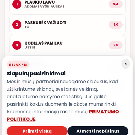
PLAUKIU LAIVU
1
9,4
ADOMAS VYŠNIAUSKAS
PASKUBĖK VAŽIUOTI
2
9,0
T3
KODĖL AŠ PAMILAU
3
9,0
USTIN
×
KAŽKADA
RELAX FM
4
8,8
T3
Slapukų pasirinkimai
Mes ir mūsų partneriai naudojame slapukus, kad
IŠ MANO ŠIRDIES
5
8,7
užtikrintume sklandų svetainės veikimą,
GRUPĖ 2
analizuotume naršymo statistiką. Jūs galite
pasirinkti, kokius duomenis leidžiate mums rinkti.
Išsamesnę informaciją rasite mūsų
PRIVATUMO
POLITIKOJE
.
Priimti viską
Atmesti nebūtinus
PRIVATUMO POLITIKA