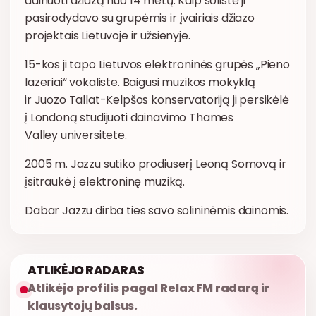
dainuoti džiazą nuo 14 metų. Kaip solistė ji
pasirodydavo su grupėmis ir įvairiais džiazo
projektais Lietuvoje ir užsienyje.
15-kos ji tapo Lietuvos elektroninės grupės „Pieno
lazeriai“ vokaliste. Baigusi muzikos mokyklą
ir Juozo Tallat-Kelpšos konservatoriją ji persikėlė
į Londoną studijuoti dainavimo Thames
Valley universitete.
2005 m. Jazzu sutiko prodiuserį Leoną Somovą ir
įsitraukė į elektroninę muziką.
Dabar Jazzu dirba ties savo solininėmis dainomis.
ATLIKĖJO RADARAS
Atlikėjo profilis pagal Relax FM radarą ir
klausytojų balsus.