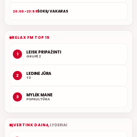
ŠOKIŲ VAKARAS
20:00–23:59
RELAX FM TOP 15
LEISK PRIPAŽINTI
1
GRUPĖ 2
LEDINĖ JŪRA
2
T3
MYLĖK MANE
3
POPKULTŪRA
ĮVERTINK DAINĄ
LYDERIAI