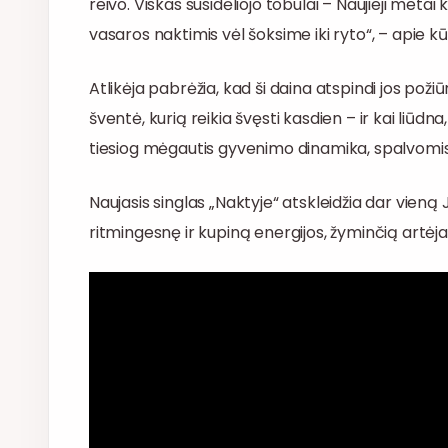
reivo. Viskas susidėliojo tobulai – Naujieji metai 
vasaros naktimis vėl šoksime iki ryto“, – apie kū
Atlikėja pabrėžia, kad ši daina atspindi jos pož
šventė, kurią reikia švęsti kasdien – ir kai liūdna,
tiesiog mėgautis gyvenimo dinamika, spalvomis be
Naujasis singlas „Naktyje“ atskleidžia dar vieną
ritmingesnę ir kupiną energijos, žyminčią artėj