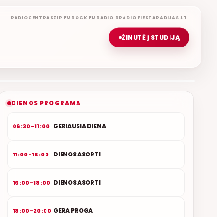
RADIOCENTRAS
ZIP FM
ROCK FM
RADIO R
RADIO FIESTA
RADIJAS.LT
ŽINUTĖ Į STUDIJĄ
LIETUVIŠKOS MUZIKOS NAMAI
ETERYJE
NAUJAS DUETAS RELAX FM ETERYJE
DIENOS PROGRAMA
GERIAUSIA DIENA
06:30–11:00
DIENOS ASORTI
11:00–16:00
DIENOS ASORTI
16:00–18:00
GERA PROGA
18:00–20:00