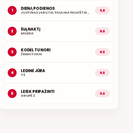
DIENĄ PO DIENOS
1
9,8
JUSTINAS JARUTIS, PAULINA PAUKŠTAITYTĖ
ŠIĄ NAKTĮ
2
8,6
MILENA
KODĖL TU NORI
3
8,5
ŽEMAITUKAI
LEDINĖ JŪRA
4
8,5
T3
LEISK PRIPAŽINTI
5
8,5
GRUPĖ 2