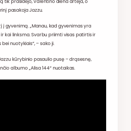
ką tik prasidėjo, Valentino diena artėja, o
rinį pasakoja Jazzu.
iūrį į gyvenimą. „Manau, kad gyvenimas yra
 ir kai linksma. Svarbu priimti visas patirtis ir
i nuotykiais“, – sako ji.
 Jazzu kūrybinio pasaulio pusę – drąsesnę,
ančio albumo „Alisa 144“ nuotaikas.