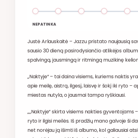
NEPATINKA
Justė Arlauskaitė – Jazzu pristato naujausią savo
sausio 30 dieną pasirodysiančio atlikėjos albumo
spalvingą, jausmingą ir ritmingą muzikinę kelio
„Naktyje“ – tai daina visiems, kuriems naktis y
apie meilę, aistrą, ilgesį, laisvę ir šokį iki ryto –
miestas nutyla, o jausmai tampa ryškiausi.
„„Naktyje“ skirta visiems nakties gyventojams – 
ryto ir ilgisi meilės. Iš pradžių mano galvoje ši 
net norėjau ją išimti iš albumo, kol galiausiai a