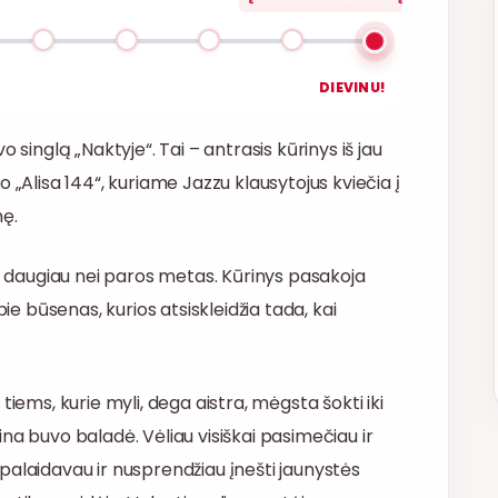
DIEVINU!
 singlą „Naktyje“. Tai – antrasis kūrinys iš jau
 „Alisa 144“, kuriame Jazzu klausytojus kviečia į
nę.
ra daugiau nei paros metas. Kūrinys pasakoja
 apie būsenas, kurios atsiskleidžia tada, kai
tiems, kurie myli, dega aistra, mėgsta šokti iki
daina buvo baladė. Vėliau visiškai pasimečiau ir
tsipalaidavau ir nusprendžiau įnešti jaunystės