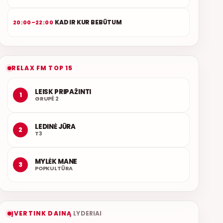
KAD IR KUR BEBŪTUM
20:00–22:00
RELAX FM TOP 15
LEISK PRIPAŽINTI
1
GRUPĖ 2
LEDINĖ JŪRA
2
T3
MYLĖK MANE
3
POPKULTŪRA
ĮVERTINK DAINĄ
LYDERIAI