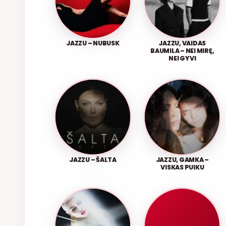
JAZZU – NUBUSK
JAZZU, VAIDAS
BAUMILA – NEI MIRĘ,
NEI GYVI
JAZZU – ŠALTA
JAZZU, GAMKA –
VISKAS PUIKU