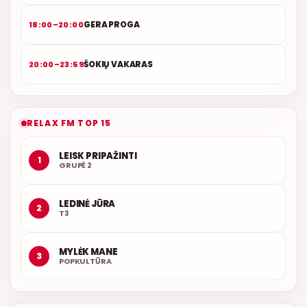
GERA PROGA
18:00–20:00
ŠOKIŲ VAKARAS
20:00–23:59
RELAX FM TOP 15
LEISK PRIPAŽINTI
1
GRUPĖ 2
LEDINĖ JŪRA
2
T3
MYLĖK MANE
3
POPKULTŪRA