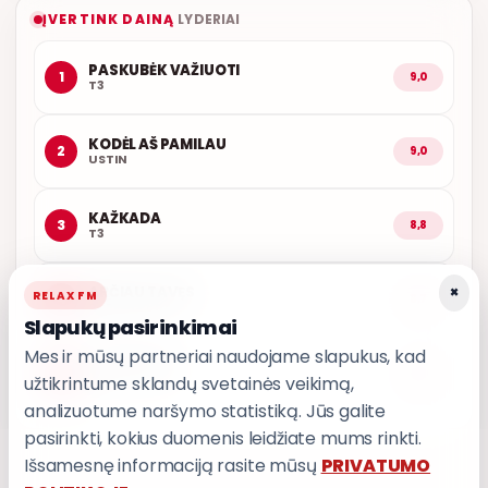
ĮVERTINK DAINĄ
LYDERIAI
PASKUBĖK VAŽIUOTI
1
9,0
T3
KODĖL AŠ PAMILAU
2
9,0
USTIN
KAŽKADA
3
8,8
T3
×
ARČIAU TAVĘS
RELAX FM
4
8,7
POPKULTŪRA
Slapukų pasirinkimai
Mes ir mūsų partneriai naudojame slapukus, kad
LEDINĖ JŪRA
5
8,6
užtikrintume sklandų svetainės veikimą,
T3
analizuotume naršymo statistiką. Jūs galite
pasirinkti, kokius duomenis leidžiate mums rinkti.
Išsamesnę informaciją rasite mūsų
PRIVATUMO