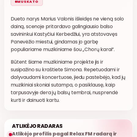
MUSKATO
Dueto narys Marius Valonis išleidęs ne vieną solo
dainą, scenoje pritardavo galingiausio balso
savininkui Kastyčiui Kerbedžiui, yra atstovavęs
Panevėžio miestui, gindamas jo garbę
populiariame muzikiniame šou „Chorų karai”.
Būtent šiame muzikiniame projekte jis ir
susipažino su kraštiete Simona. Repetuodami ir
dalyvaudami koncertuose, jiedu pastebėjo, kad jų
muzikiniai skoniai sutampa, o pasiklausę, kaip
tarpusavyje dera jų balsų tembrai, nusprendė
kurti ir dainuoti kartu.
ATLIKĖJO RADARAS
Atlikėjo profilis pagal Relax FM radarą ir