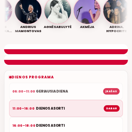
US
ANDRIUS
AGNĖ SABULYTĖ
AKMĖJA
ADRINA,
KAS,
MAMONTOVAS
HYPOCRITE
ACE
DIENOS ASORTI
REMIGIJUS LUKOČIUS
ETERYJE
NAUJAS DUETAS RELAX FM ETERYJE
DIENOS PROGRAMA
GERIAUSIA DIENA
06:00–11:00
ĮRAŠAS
DIENOS ASORTI
11:00–16:00
DABAR
DIENOS ASORTI
16:00–18:00