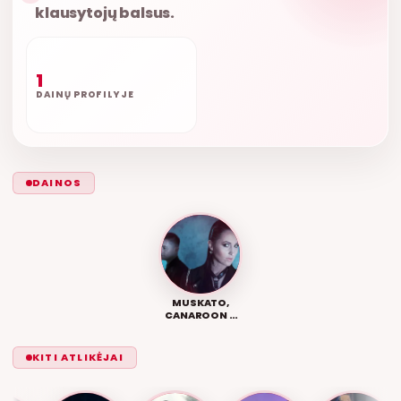
klausytojų balsus.
1
DAINŲ PROFILYJE
DAINOS
MUSKATO,
CANAROON –
MALONUMAS
KITI ATLIKĖJAI