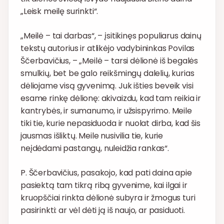
„Leisk meilę surinkti“.
„Meilė – tai darbas“, – įsitikinęs populiarus dainų
tekstų autorius ir atlikėjo vadybininkas Povilas
Ščerbavičius, – „Meilė – tarsi dėlionė iš begalės
smulkių, bet be galo reikšmingų dalelių, kurias
dėliojame visą gyvenimą. Juk išties beveik visi
esame rinkę dėlionę: akivaizdu, kad tam reikia ir
kantrybės, ir sumanumo, ir užsispyrimo. Meile
tiki tie, kurie nepasiduoda ir nuolat dirba, kad šis
jausmas išliktų. Meile nusivilia tie, kurie
neįdėdami pastangų, nuleidžia rankas“.
P. Ščerbavičius, pasakojo, kad pati daina apie
pasiektą tam tikrą ribą gyvenime, kai ilgai ir
kruopščiai rinkta dėlionė subyra ir žmogus turi
pasirinkti: ar vėl dėti ją iš naujo, ar pasiduoti.