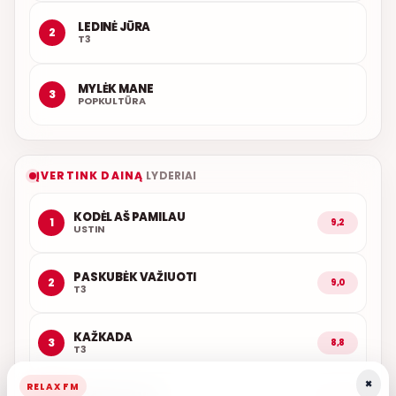
LEDINĖ JŪRA
2
T3
MYLĖK MANE
3
POPKULTŪRA
ĮVERTINK DAINĄ
LYDERIAI
KODĖL AŠ PAMILAU
1
9,2
USTIN
PASKUBĖK VAŽIUOTI
2
9,0
T3
KAŽKADA
3
8,8
T3
×
RELAX FM