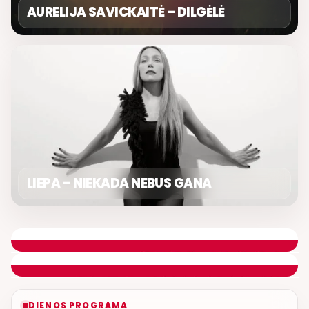
AURELIJA SAVICKAITĖ – DILGĖLĖ
LIEPA – NIEKADA NEBUS GANA
DIENOS ASORTI
REMIGIJUS LUKOČIUS
ETERYJE
NAUJAS DUETAS RELAX FM ETERYJE
DIENOS PROGRAMA