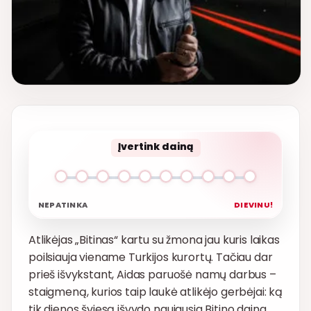
Įvertink dainą
NEPATINKA
DIEVINU!
Atlikėjas „Bitinas“ kartu su žmona jau kuris laikas
poilsiauja viename Turkijos kurortų. Tačiau dar
prieš išvykstant, Aidas paruošė namų darbus –
staigmeną, kurios taip laukė atlikėjo gerbėjai: ką
tik dienos šviesą išvydo naujausia Bitino daina