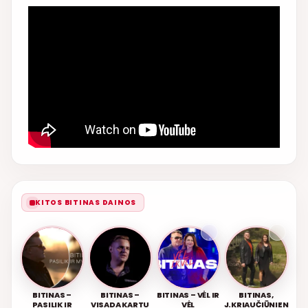
KITOS BITINAS DAINOS
BITINAS –
BITINAS –
BITINAS – VĖL IR
BITINAS,
PASILIK IR
VISADA KARTU
VĖL
J.KRIAUČIŪNIEN