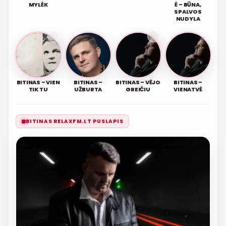
MYLĖK
Ė – BŪNA,
SPALVOS
NUDYLA
BITINAS – VIEN
BITINAS –
BITINAS – VĖJO
BITINAS –
TIK TU
UŽBURTA
GREIČIU
VIENATVĖ
BITINAS RELAXFM.LT PUSLAPIS