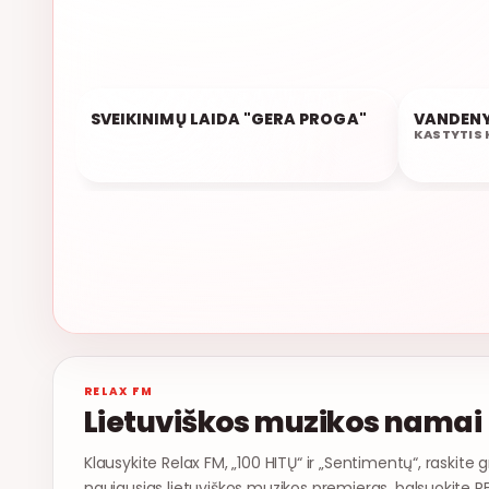
SVEIKINIMŲ LAIDA "GERA PROGA"
VANDEN
18:50
18:47
KASTYTIS 
RELAX FM
Lietuviškos muzikos namai
Klausykite Relax FM, „100 HITŲ“ ir „Sentimentų“, raskite g
naujausias lietuviškos muzikos premjeras, balsuokite R