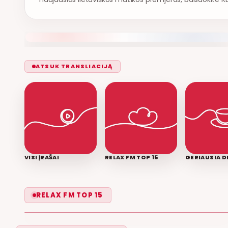
ATSUK TRANSLIACIJĄ
VISI ĮRAŠAI
RELAX FM TOP 15
GERIAUSIA D
LEISK PRIPAŽINTI
RELAX FM TOP 15
GRUPĖ 2