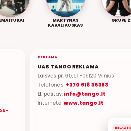
EMAITUKAI
MARTYNAS
GRUPĖ 2
KAVALIAUSKAS
REKLAMA
UAB TANGO REKLAMA
Laisvės pr. 60, LT-05120 Vilnius
Telefonas:
+370 618 36363
El. paštas:
info@tango.lt
Internete:
www.tango.lt
os-
RELAX F