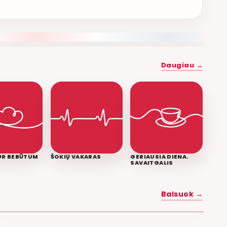
NAUJAS DUETAS RELAX FM ETERYJE
Daugiau →
KUR BEBŪTUM
ŠOKIŲ VAKARAS
GERIAUSIA DIENA.
SAVAITGALIS
MYLĖK MANE
Balsuok →
POPKULTŪRA