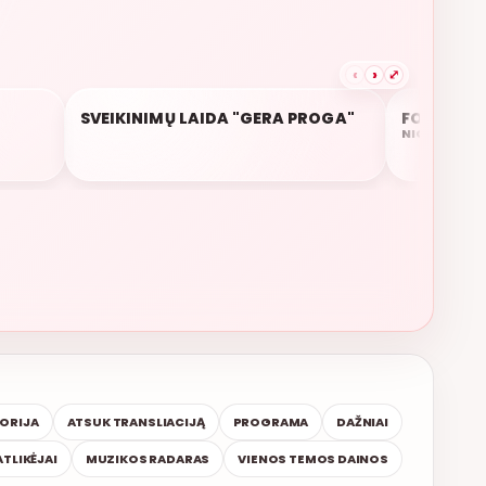
‹
›
⤢
SVEIKINIMŲ LAIDA "GERA PROGA"
FORGIVEN
18:40
18:37
NICKY JAM, 
TORIJA
ATSUK TRANSLIACIJĄ
PROGRAMA
DAŽNIAI
ATLIKĖJAI
MUZIKOS RADARAS
VIENOS TEMOS DAINOS