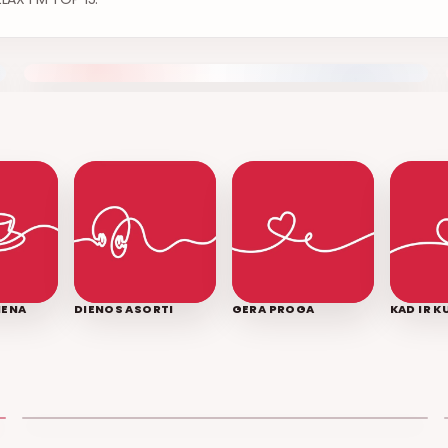
IENA
DIENOS ASORTI
GERA PROGA
KAD IR 
LEDINĖ JŪRA
T3