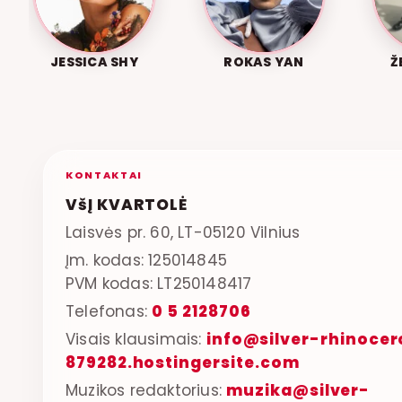
JESSICA SHY
ROKAS YAN
Ž
KONTAKTAI
VšĮ KVARTOLĖ
Laisvės pr. 60, LT-05120 Vilnius
Įm. kodas: 125014845
PVM kodas: LT250148417
Telefonas:
0 5 2128706
Visais klausimais:
info@silver-rhinocer
879282.hostingersite.com
Muzikos redaktorius:
muzika@silver-