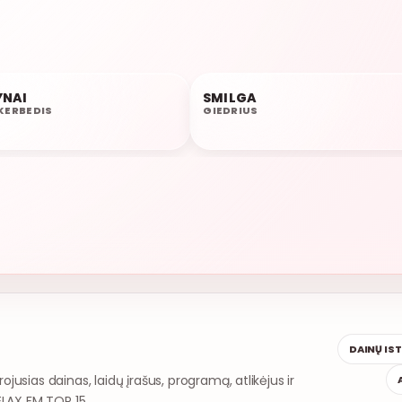
YNAI
SMILGA
18:44
KERBEDIS
GIEDRIUS
DAINŲ IS
rojusias dainas, laidų įrašus, programą, atlikėjus ir
ELAX FM TOP 15.