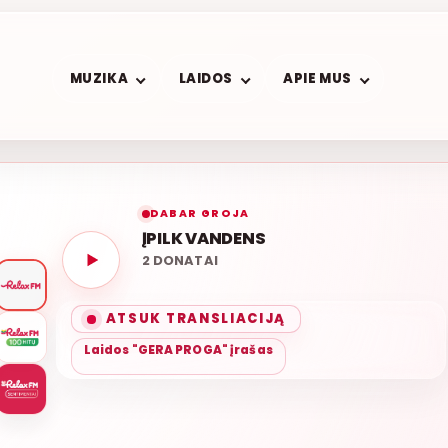
MUZIKA
LAIDOS
APIE MUS
DABAR GROJA
ĮPILK VANDENS
2 DONATAI
SVEI
ATSUK TRANSLIACIJĄ
Laidos "GERA PROGA" įrašas