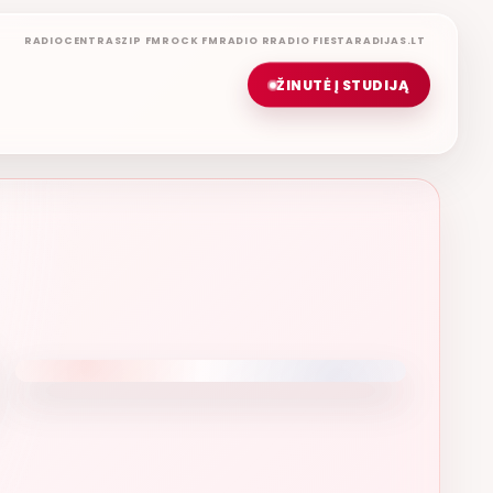
RADIOCENTRAS
ZIP FM
ROCK FM
RADIO R
RADIO FIESTA
RADIJAS.LT
ŽINUTĖ Į STUDIJĄ
KINIMŲ LAIDA
GERA PROGA
ETERYJE