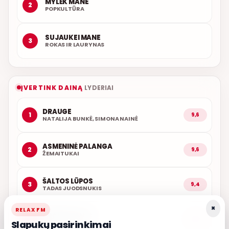
MYLĖK MANE
2
POPKULTŪRA
SUJAUKEI MANE
3
ROKAS IR LAURYNAS
ĮVERTINK DAINĄ
LYDERIAI
DRAUGE
1
9,6
NATALIJA BUNKĖ, SIMONA NAINĖ
ASMENINĖ PALANGA
2
9,6
ŽEMAITUKAI
ŠALTOS LŪPOS
3
9,4
TADAS JUODSNUKIS
×
RELAX FM
ARČIAU TAVĘS
4
9,0
Slapukų pasirinkimai
POPKULTŪRA