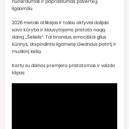
nuoširdumas ir paprastumas pavertė jį
ilgaamžiu.
2026 metais atlikėjas ir toliau aktyviai dalijasi
savo kūryba ir klausytojams pristato naują
dainą „Šešėlis“. Tai brandus, emociškai gilus
kūrinys, atspindintis ilgametę Giedriaus patirtį ir
muzikinį kelią.
Kartu su dainos premjera pristatomas ir vaizdo
klipas.