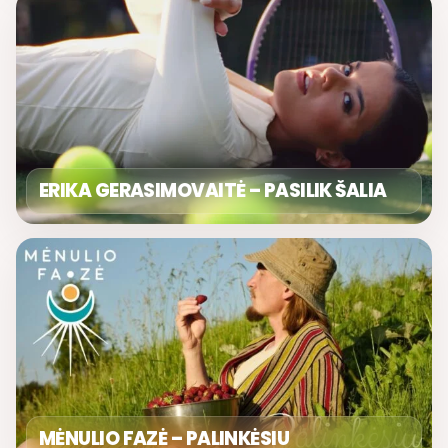
ERIKA GERASIMOVAITĖ – PASILIK ŠALIA
MĖNULIO FAZĖ – PALINKĖSIU