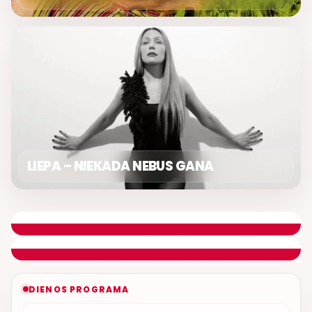
LIEPA – NIEKADA NEBUS GANA
GERA PROGA
REMIGIJUS LUKOČIUS
ETERYJE
NAUJAS DUETAS RELAX FM ETERYJE
DIENOS PROGRAMA