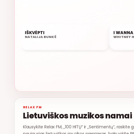
IŠKVĖPTI
I WANNA
06:45
06:41
NATALIJA BUNKĖ
WHITNEY 
RELAX FM
Lietuviškos muzikos namai
Klausykite Relax FM, „100 HITŲ“ ir „Sentimentų“, raskite g
naujausias lietuviškos muzikos premjeras, balsuokite R