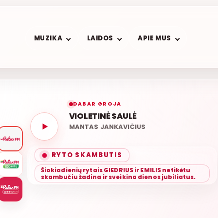
MUZIKA
LAIDOS
APIE MUS
DABAR GROJA
VIOLETINĖ SAULĖ
MANTAS JANKAVIČIUS
RYTO SKAMBUTIS
Šiokiadienių rytais GIEDRIUS ir EMILIS netikėtu
skambučiu žadina ir sveikina dienos jubiliatus.