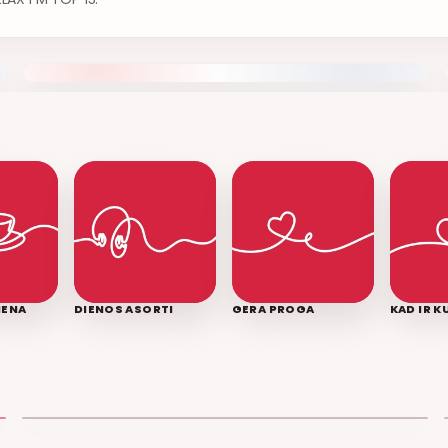
IENA
DIENOS ASORTI
GERA PROGA
KAD IR 
LEDINĖ JŪRA
T3