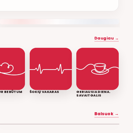
NAUJAS DUETAS RELAX FM ETERYJE
Daugiau →
KUR BEBŪTUM
ŠOKIŲ VAKARAS
GERIAUSIA DIENA.
SAVAITGALIS
MYLĖK MANE
Balsuok →
POPKULTŪRA