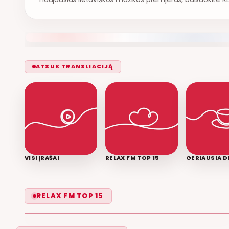
ATSUK TRANSLIACIJĄ
VISI ĮRAŠAI
RELAX FM TOP 15
GERIAUSIA D
LEISK PRIPAŽINTI
RELAX FM TOP 15
GRUPĖ 2