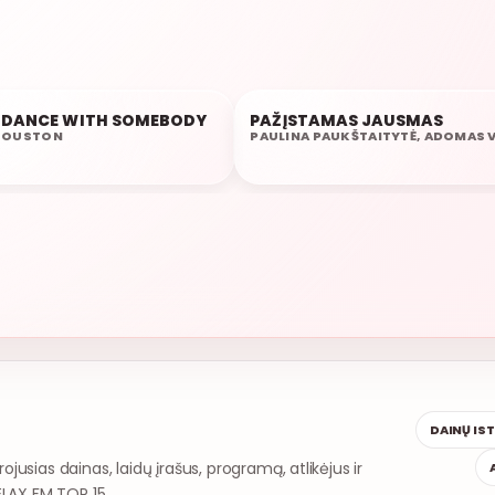
AU
 DANCE WITH SOMEBODY
PAŽĮSTAMAS JAUSMAS
06:37
HOUSTON
DAINŲ IS
rojusias dainas, laidų įrašus, programą, atlikėjus ir
ELAX FM TOP 15.