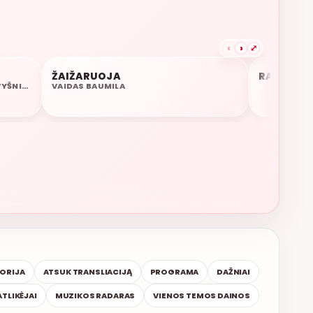
‹
›
⤢
KSINĖ
ŽAIŽARUOJA
RADIJAS.L
06:34
06:33
PAULINA PAUKŠTAITYTĖ, ADOMAS VYŠNIAUSKAS
VAIDAS BAUMILA
TORIJA
ATSUK TRANSLIACIJĄ
PROGRAMA
DAŽNIAI
ATLIKĖJAI
MUZIKOS RADARAS
VIENOS TEMOS DAINOS