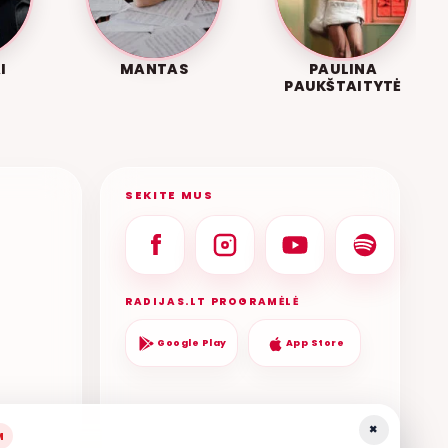
I
MANTAS
PAULINA
PAUKŠTAITYTĖ
SEKITE MUS
RADIJAS.LT PROGRAMĖLĖ
Google Play
App Store
×
M