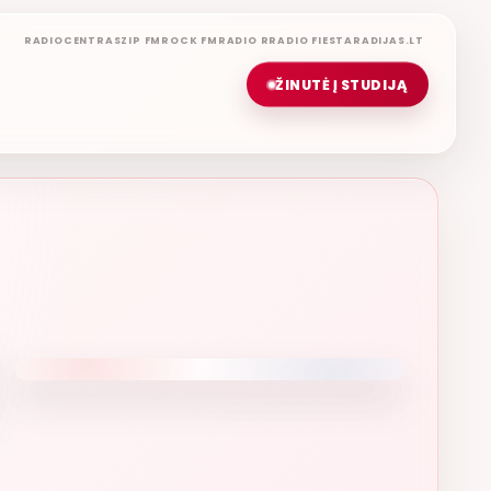
RADIOCENTRAS
ZIP FM
ROCK FM
RADIO R
RADIO FIESTA
RADIJAS.LT
ŽINUTĖ Į STUDIJĄ
GERIAUSIA DIENA
ETERYJE