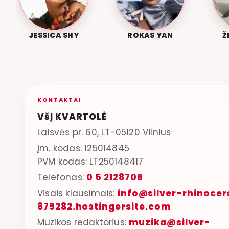
JESSICA SHY
ROKAS YAN
Ž
KONTAKTAI
VšĮ KVARTOLĖ
Laisvės pr. 60, LT-05120 Vilnius
Įm. kodas: 125014845
PVM kodas: LT250148417
Telefonas:
0 5 2128706
Visais klausimais:
info@silver-rhinocer
879282.hostingersite.com
Muzikos redaktorius:
muzika@silver-