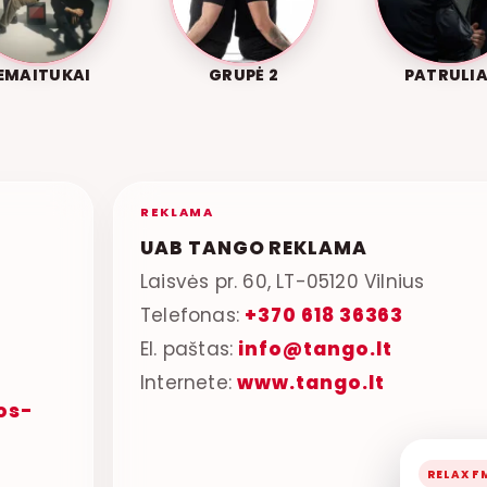
EMAITUKAI
GRUPĖ 2
PATRULIA
REKLAMA
UAB TANGO REKLAMA
Laisvės pr. 60, LT-05120 Vilnius
Telefonas:
+370 618 36363
El. paštas:
info@tango.lt
Internete:
www.tango.lt
os-
RELAX F