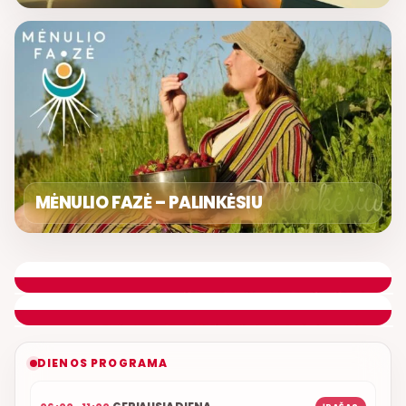
MĖNULIO FAZĖ – PALINKĖSIU
GERA PROGA
SVEIKINIMŲ LAIDA
ETERYJE
NAUJAS DUETAS RELAX FM ETERYJE
DIENOS PROGRAMA