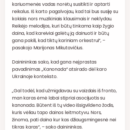
kariuomenės vadas norėtų susitikti ir aptarti
reikalus. Iš karto pagalvojau, kad tai bus susiję su
kokiais nors muzikiniais klausimais ir neklydau.
Reikėjo melodijos, kuri būtų tinkama kaip žygio
daina, kad kareiviai galėtų ją dainuoti ir būtų
gana pakili, kad tiktų kariniam orkestrui“, –
pasakojo Marijonas Mikutavičius.
Dainininkas sako, kad gana neįprastas
pavadinimas „Kanonada“ atsirado dėl karo
Ukrainoje konteksto.
„Gal todėl, kad užmigdavau su vaizdais iš fronto,
man karas ėmė labai stipriai asocijuotis su
kanonada. Būtent iš tų video išsigvildeno žodis,
kuris vėliau tapo dainos leitmotyvu. Nors,
žinoma, pati daina kur kas džiaugsmingesnė nei
tikras karas“, – sako dainininkas.