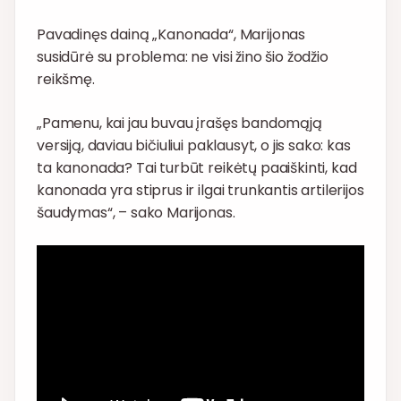
Pavadinęs dainą „Kanonada“, Marijonas
susidūrė su problema: ne visi žino šio žodžio
reikšmę.
„Pamenu, kai jau buvau įrašęs bandomąją
versiją, daviau bičiuliui paklausyt, o jis sako: kas
ta kanonada? Tai turbūt reikėtų paaiškinti, kad
kanonada yra stiprus ir ilgai trunkantis artilerijos
šaudymas“, – sako Marijonas.