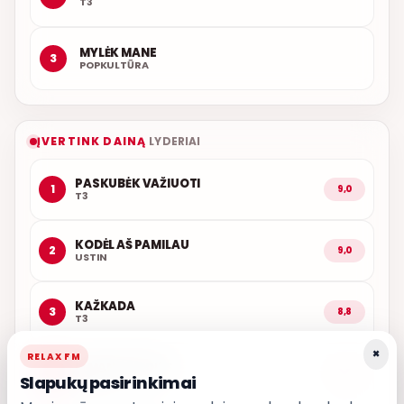
T3
MYLĖK MANE
3
POPKULTŪRA
ĮVERTINK DAINĄ
LYDERIAI
PASKUBĖK VAŽIUOTI
1
9,0
T3
KODĖL AŠ PAMILAU
2
9,0
USTIN
KAŽKADA
3
8,8
T3
×
RELAX FM
IŠ MANO ŠIRDIES
4
8,7
Slapukų pasirinkimai
GRUPĖ 2