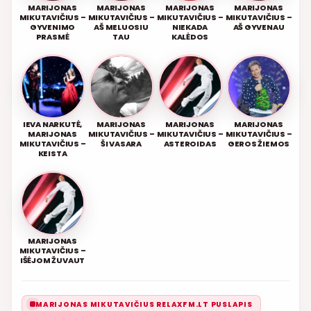
MARIJONAS
MARIJONAS
MARIJONAS
MARIJONAS
MIKUTAVIČIUS –
MIKUTAVIČIUS –
MIKUTAVIČIUS –
MIKUTAVIČIUS –
GYVENIMO
AŠ MELUOSIU
NIEKADA
AŠ GYVENAU
PRASMĖ
TAU
KALĖDOS
IEVA NARKUTĖ,
MARIJONAS
MARIJONAS
MARIJONAS
MARIJONAS
MIKUTAVIČIUS –
MIKUTAVIČIUS –
MIKUTAVIČIUS –
MIKUTAVIČIUS –
ŠI VASARA
ASTEROIDAS
GEROS ŽIEMOS
KEISTA
MARIJONAS
MIKUTAVIČIUS –
IŠĖJOM ŽUVAUT
MARIJONAS MIKUTAVIČIUS RELAXFM.LT PUSLAPIS