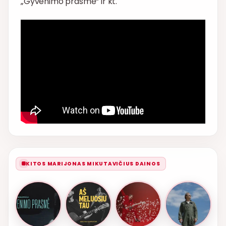
„Gyvenimo prasmė“ ir kt.
KITOS MARIJONAS MIKUTAVIČIUS DAINOS