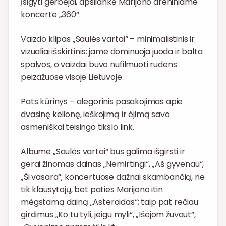
įsigyti gerbėjai, apsilankę Marijono areniniame
koncerte „360“.
Vaizdo klipas „Saulės vartai“ – minimalistinis ir
vizualiai išskirtinis: jame dominuoja juoda ir balta
spalvos, o vaizdai buvo nufilmuoti rudens
peizažuose visoje Lietuvoje.
Pats kūrinys – alegorinis pasakojimas apie
dvasinę kelionę, ieškojimą ir ėjimą savo
asmeniškai teisingo tikslo link.
Albume „Saulės vartai“ bus galima išgirsti ir
gerai žinomas dainas „Nemirtingi“, „Aš gyvenau“,
„Ši vasara“; koncertuose dažnai skambančią, ne
tik klausytojų, bet paties Marijono itin
mėgstamą dainą „Asteroidas“; taip pat rečiau
girdimus „Ko tu tyli, jeigu myli“, „Išėjom žuvaut“,