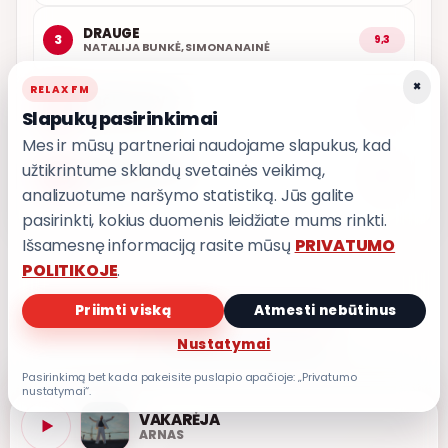
DRAUGE
3
9,3
NATALIJA BUNKĖ, SIMONA NAINĖ
×
RELAX FM
ARČIAU TAVĘS
4
9,1
Slapukų pasirinkimai
POPKULTŪRA
Mes ir mūsų partneriai naudojame slapukus, kad
užtikrintume sklandų svetainės veikimą,
AŠ ATVAŽIUOJU
5
9,0
KARALIAI
analizuotume naršymo statistiką. Jūs galite
pasirinkti, kokius duomenis leidžiate mums rinkti.
Išsamesnę informaciją rasite mūsų
PRIVATUMO
POLITIKOJE
.
Priimti viską
Atmesti nebūtinus
PRIVATUMO POLITIKA
Privatumo nustatymai
Nustatymai
Pasirinkimą bet kada pakeisite puslapio apačioje: „Privatumo
nustatymai“.
VAKARĖJA
ARNAS