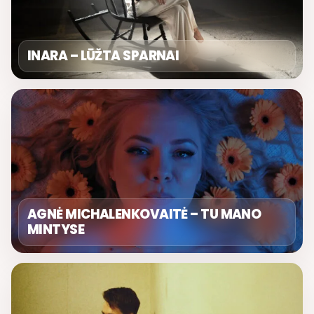
INARA – LŪŽTA SPARNAI
AGNĖ MICHALENKOVAITĖ – TU MANO
MINTYSE