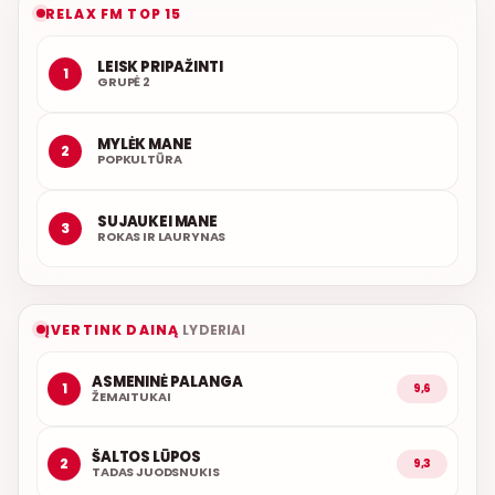
RELAX FM TOP 15
LEISK PRIPAŽINTI
1
GRUPĖ 2
MYLĖK MANE
2
POPKULTŪRA
SUJAUKEI MANE
3
ROKAS IR LAURYNAS
ĮVERTINK DAINĄ
LYDERIAI
ASMENINĖ PALANGA
1
9,6
ŽEMAITUKAI
ŠALTOS LŪPOS
2
9,3
TADAS JUODSNUKIS