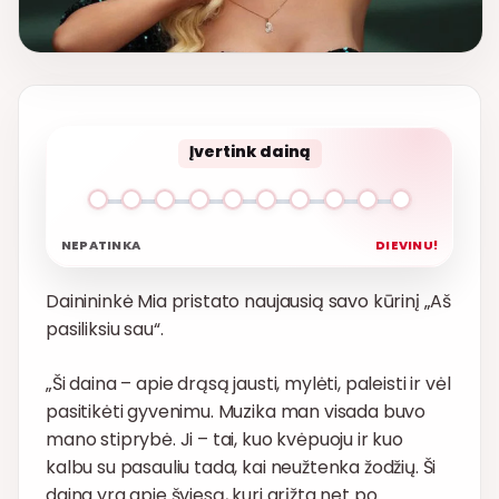
Įvertink dainą
NEPATINKA
DIEVINU!
Dainininkė Mia pristato naujausią savo kūrinį „Aš
pasiliksiu sau“.
„Ši daina – apie drąsą jausti, mylėti, paleisti ir vėl
pasitikėti gyvenimu. Muzika man visada buvo
mano stiprybė. Ji – tai, kuo kvėpuoju ir kuo
kalbu su pasauliu tada, kai neužtenka žodžių. Ši
daina yra apie šviesą, kuri grįžta net po