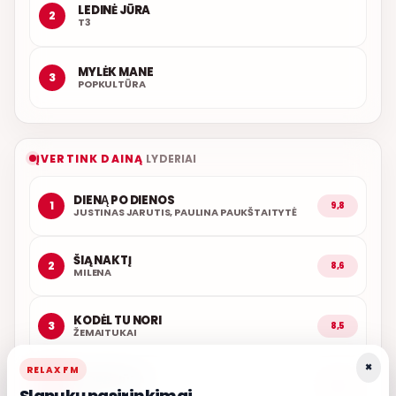
LEDINĖ JŪRA
2
T3
MYLĖK MANE
3
POPKULTŪRA
ĮVERTINK DAINĄ
LYDERIAI
DIENĄ PO DIENOS
1
9,8
JUSTINAS JARUTIS, PAULINA PAUKŠTAITYTĖ
ŠIĄ NAKTĮ
2
8,6
MILENA
KODĖL TU NORI
3
8,5
ŽEMAITUKAI
×
RELAX FM
LEDINĖ JŪRA
4
8,5
Slapukų pasirinkimai
T3