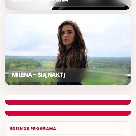
MILENA – ŠIĄ NAKTĮ
LIETUVIŠKOS MUZIKOS NAMAI
ETERYJE
NAUJAS DUETAS RELAX FM ETERYJE
DIENOS PROGRAMA