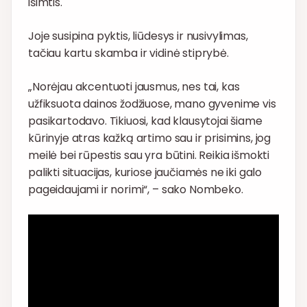
išimtis.
Joje susipina pyktis, liūdesys ir nusivylimas,
tačiau kartu skamba ir vidinė stiprybė.
„Norėjau akcentuoti jausmus, nes tai, kas
užfiksuota dainos žodžiuose, mano gyvenime vis
pasikartodavo. Tikiuosi, kad klausytojai šiame
kūrinyje atras kažką artimo sau ir prisimins, jog
meilė bei rūpestis sau yra būtini. Reikia išmokti
palikti situacijas, kuriose jaučiamės ne iki galo
pageidaujami ir norimi“, – sako Nombeko.