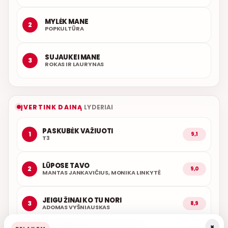
MYLĖK MANE
2
POPKULTŪRA
SUJAUKEI MANE
3
ROKAS IR LAURYNAS
ĮVERTINK DAINĄ
LYDERIAI
PASKUBĖK VAŽIUOTI
1
9,1
T3
LŪPOSE TAVO
2
9,0
MANTAS JANKAVIČIUS, MONIKA LINKYTĖ
JEIGU ŽINAI KO TU NORI
3
8,9
ADOMAS VYŠNIAUSKAS
×