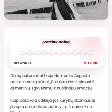
Įvertink dainą
NEPATINKA
DIEVINU!
Dainų autorė ir atlikėja Nombeko Augustė
pristato naują kūrinį „Bus Kaip Nori“, gimusi iš
asmeninių išgyvenimų ir nuoširdžių emocijų.
Kaip pasakoja atlikėja, jos kūrybą dažniausiai
įkvepia autentiškos patirtys, o ši daina – ne