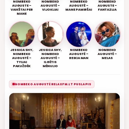
NOMBEKO
NOMBEKO
NOMBEKO
NOMBEKO
AUGUSTE –
AUGUSTĖ –
AUGUSTĖ –
AUGUSTE –
VAIKŠTAI PER
VIJOKLIAI
MANE PAMIRŠAI
FANTAZIJA
MANE
JESSICA SHY,
JESSICA SHY,
NOMBEKO
NOMBEKO
NOMBEKO
NOMBEKO
AUGUSTĖ –
AUGUSTĖ –
AUGUSTĖ –
AUGUSTĖ –
REIKIA MAN
MELAS
TYLIAI
ILGĖTIS
PAKUŽDĖK
MĖNULIO
NOMBEKO AUGUSTĖ RELAXFM.LT PUSLAPIS