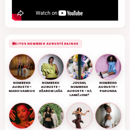
KITOS NOMBEKO AUGUSTĖ DAINOS
NOMBEKO
NOMBEKO
JOVANI,
NOMBEKO
AUGUSTE –
AUGUSTE –
NOMBEKO
AUGUSTE –
MANO VANDUO
AŠAROM LAŠA
AUGUSTE – KĄ
PAGUNDA
LAIMĖJOM?