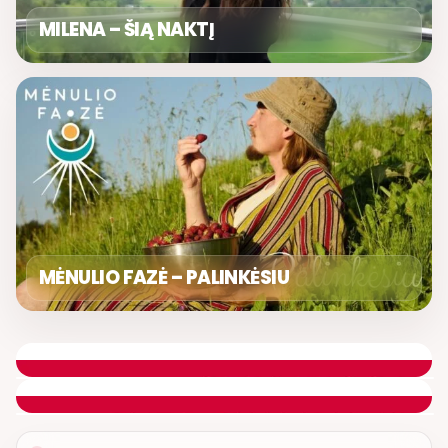
MILENA – ŠIĄ NAKTĮ
MĖNULIO FAZĖ – PALINKĖSIU
GERIAUSIA DIENA
ETERYJE
NAUJAS DUETAS RELAX FM ETERYJE