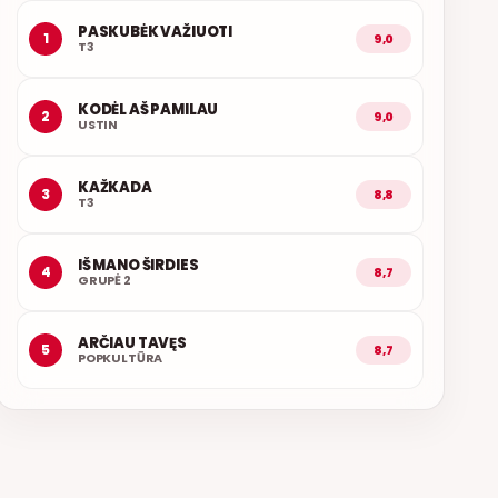
PASKUBĖK VAŽIUOTI
1
9,0
T3
KODĖL AŠ PAMILAU
2
9,0
USTIN
KAŽKADA
3
8,8
T3
IŠ MANO ŠIRDIES
4
8,7
GRUPĖ 2
ARČIAU TAVĘS
5
8,7
POPKULTŪRA