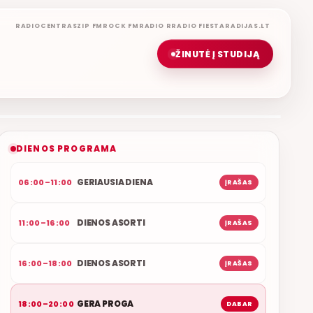
RADIOCENTRAS
ZIP FM
ROCK FM
RADIO R
RADIO FIESTA
RADIJAS.LT
ŽINUTĖ Į STUDIJĄ
GERA PROGA
SVEIKINIMŲ LAIDA
ETERYJE
NAUJAS DUETAS RELAX FM ETERYJE
DIENOS PROGRAMA
GERIAUSIA DIENA
06:00–11:00
ĮRAŠAS
DIENOS ASORTI
11:00–16:00
ĮRAŠAS
DIENOS ASORTI
16:00–18:00
ĮRAŠAS
GERA PROGA
18:00–20:00
DABAR