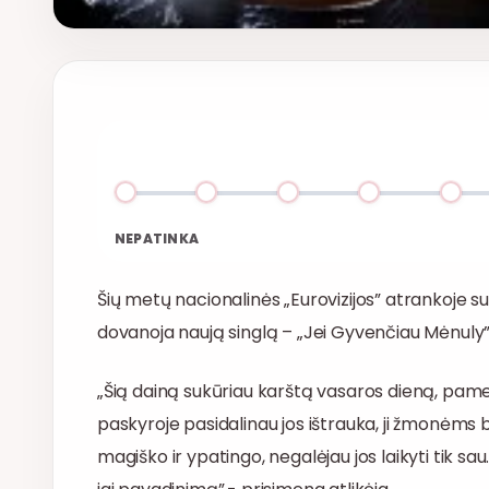
NEPATINKA
Šių metų nacionalinės „Eurovizijos” atrankoje s
dovanoja naują singlą – „Jei Gyvenčiau Mėnuly”
„Šią dainą sukūriau karštą vasaros dieną, pamenu
paskyroje pasidalinau jos ištrauka, ji žmonėms 
magiško ir ypatingo, negalėjau jos laikyti tik sa