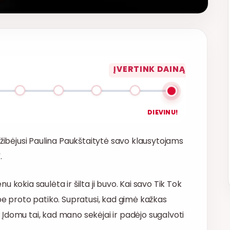
ĮVERTINK DAINĄ
DIEVINU!
užibėjusi Paulina Paukštaitytė savo klausytojams
.
 kokia saulėta ir šilta ji buvo. Kai savo Tik Tok
be proto patiko. Supratusi, kad gimė kažkas
u. Įdomu tai, kad mano sekėjai ir padėjo sugalvoti