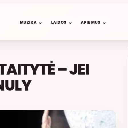
MUZIKA
LAIDOS
APIE MUS
AITYTĖ – JEI
NULY