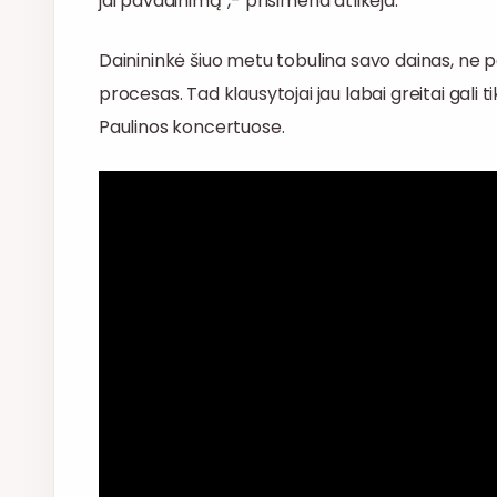
jai pavadinimą”,- prisimena atlikėja.
Dainininkė šiuo metu tobulina savo dainas, ne p
procesas. Tad klausytojai jau labai greitai gali t
Paulinos koncertuose.