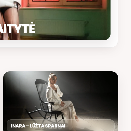
AITYTĖ
INARA – LŪŽTA SPARNAI