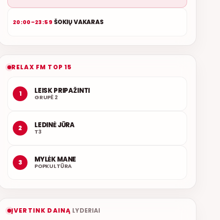
ŠOKIŲ VAKARAS
20:00–23:59
RELAX FM TOP 15
LEISK PRIPAŽINTI
1
GRUPĖ 2
LEDINĖ JŪRA
2
T3
MYLĖK MANE
3
POPKULTŪRA
ĮVERTINK DAINĄ
LYDERIAI