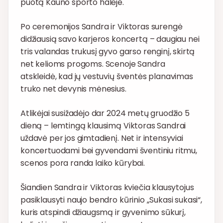
puotą Kauno sporto halėje.
Po ceremonijos Sandra ir Viktoras surengė
didžiausią savo karjeros koncertą – daugiau nei
tris valandas trukusį gyvo garso renginį, skirtą
net kelioms progoms. Scenoje Sandra
atskleidė, kad jų vestuvių šventės planavimas
truko net devynis mėnesius.
Atlikėjai susižadėjo dar 2024 metų gruodžio 5
dieną – lemtingą klausimą Viktoras Sandrai
uždavė per jos gimtadienį. Net ir intensyviai
koncertuodami bei gyvendami šventiniu ritmu,
scenos pora randa laiko kūrybai.
Šiandien Sandra ir Viktoras kviečia klausytojus
pasiklausyti naujo bendro kūrinio „Sukasi sukasi“,
kuris atspindi džiaugsmą ir gyvenimo sūkurį,