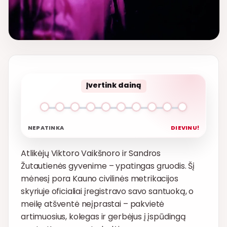
Įvertink dainą
NEPATINKA
DIEVINU!
Atlikėjų Viktoro Vaikšnoro ir Sandros
Žutautienės gyvenime – ypatingas gruodis. Šį
mėnesį pora Kauno civilinės metrikacijos
skyriuje oficialiai įregistravo savo santuoką, o
meilę atšventė neįprastai – pakvietė
artimuosius, kolegas ir gerbėjus į įspūdingą