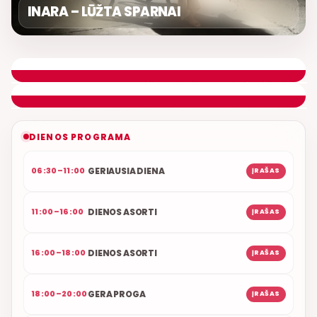
INARA – LŪŽTA SPARNAI
LIETUVIŠKOS MUZIKOS NAMAI
ETERYJE
NAUJAS DUETAS RELAX FM ETERYJE
DIENOS PROGRAMA
GERIAUSIA DIENA
06:30–11:00
ĮRAŠAS
DIENOS ASORTI
11:00–16:00
ĮRAŠAS
DIENOS ASORTI
16:00–18:00
ĮRAŠAS
GERA PROGA
18:00–20:00
ĮRAŠAS