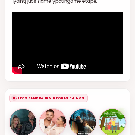
lydintį juos šiame ypatingame etape.
KITOS SANDRA IR VIKTORAS DAINOS