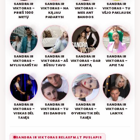
SANDRA IR
SANDRA IR
SANDRA IR
SANDRA IR
VIKTORAS –
VIKTORAS – NA
VIKTORAS –
VIKTORAS – TU
PRIEŠ 1000
KĄ JAU
MES ANT
VĖJO PAKLAUSK
METŲ
PADARYSI
BANGOS
SANDRA IR
SANDRA IR
SANDRA IR
SANDRA IR
VIKTORAS –
VIKTORAS – AŠ
VIKTORAS – DAR
VIKTORAS –
MYLIU KARŠTAI
BŪSIU TAVO
KARTĄ
APIE TAI
SANDRA IR
SANDRA IR
SANDRA IR
SANDRA IR
VIKTORAS –
VIKTORAS – TU
VIKTORAS –
VIKTORAS –
VISKAS DĖL
ESI DANGUS
GYVENU TIK DĖL
LAIKYK
TAVĘS
TAVĘS
SANDRA IR VIKTORAS RELAXFM.LT PUSLAPIS