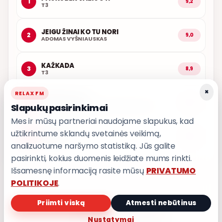
1
9,2
T3
JEIGU ŽINAI KO TU NORI
2
9,0
ADOMAS VYŠNIAUSKAS
KAŽKADA
3
8,9
T3
×
RELAX FM
LŪPOSE TAVO
4
8,8
Slapukų pasirinkimai
MANTAS JANKAVIČIUS, MONIKA LINKYTĖ
Mes ir mūsų partneriai naudojame slapukus, kad
užtikrintume sklandų svetainės veikimą,
ŠIĄ NAKTĮ
5
8,8
MILENA
analizuotume naršymo statistiką. Jūs galite
pasirinkti, kokius duomenis leidžiate mums rinkti.
Išsamesnę informaciją rasite mūsų
PRIVATUMO
POLITIKOJE
.
Priimti viską
Atmesti nebūtinus
PRIVATUMO POLITIKA
Privatumo nustatymai
Nustatymai