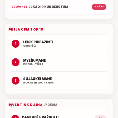
KAD IR KUR BEBŪTUM
20:00–22:00
ĮRAŠAS
RELAX FM TOP 15
LEISK PRIPAŽINTI
1
GRUPĖ 2
MYLĖK MANE
2
POPKULTŪRA
SUJAUKEI MANE
3
ROKAS IR LAURYNAS
ĮVERTINK DAINĄ
LYDERIAI
PASKUBĖK VAŽIUOTI