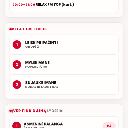
RELAX FM TOP (kart.)
20:00–21:00
RELAX FM TOP 15
LEISK PRIPAŽINTI
1
GRUPĖ 2
MYLĖK MANE
2
POPKULTŪRA
SUJAUKEI MANE
3
ROKAS IR LAURYNAS
ĮVERTINK DAINĄ
LYDERIAI
ASMENINĖ PALANGA
1
9,6