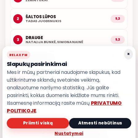
ŽEMAITUKAI
ŠALTOS LŪPOS
2
9,3
TADAS JUODSNUKIS
DRAUGE
3
9,3
NATALIJA BUNKĖ, SIMONA NAINĖ
×
RELAX FM
ARČIAU TAVĘS
4
9,1
Slapukų pasirinkimai
POPKULTŪRA
Mes ir mūsų partneriai naudojame slapukus, kad
užtikrintume sklandų svetainės veikimą,
AŠ ATVAŽIUOJU
5
9,0
KARALIAI
analizuotume naršymo statistiką. Jūs galite
pasirinkti, kokius duomenis leidžiate mums rinkti.
Išsamesnę informaciją rasite mūsų
PRIVATUMO
POLITIKOJE
.
Priimti viską
Atmesti nebūtinus
PRIVATUMO POLITIKA
Nustatymai
Privatumo nustatymai