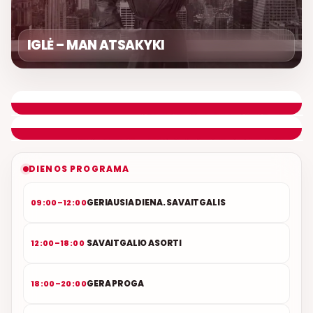
IGLĖ – MAN ATSAKYKI
LIETUVIŠKOS MUZIKOS NAMAI
ETERYJE
NAUJAS DUETAS RELAX FM ETERYJE
DIENOS PROGRAMA
GERIAUSIA DIENA. SAVAITGALIS
09:00–12:00
SAVAITGALIO ASORTI
12:00–18:00
GERA PROGA
18:00–20:00