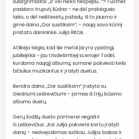
susizgrimbate: „Ir vėl nieko nespėjau…“? Tuomet
pasidaro truputį liūdna – ne dėl prabėgusio
laiko, o dėl neištesėtų pažadų. Iš to jausmo ir
gimė daina „Dar susitiksim“, – naują savo kūrinį
pristato dainininkė Julija Ritčik.
Atlikėja teigia, kad šie metai jai yra ypatingi,
jubiliejiniai – jau trisdešimtieji scenoje! Todėl,
kurdama naująjį albumą, sumanė pakviesti kelis
bičiulius muzikantus ir įrašyti duetus.
Bendra daina „Dar susitiksim“ įrašyta su
Giedriumi Leškevičiumi – pirmas iš trijų būsimo
albumo duetų.
Gerų žodžių dueto partnerei negaili ir
G.Leškevičius: „Kai Julija pakvietė kartu įrašyti
dainą – nedvejodamas sutikau. Julijos balsas ir