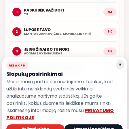
PASKUBĖK VAŽIUOTI
1
9,1
T3
LŪPOSE TAVO
2
9,0
MANTAS JANKAVIČIUS, MONIKA LINKYTĖ
JEIGU ŽINAI KO TU NORI
3
8,9
ADOMAS VYŠNIAUSKAS
×
RELAX FM
GYVENIME MYLĖT NEPAKANKA
4
8,9
Slapukų pasirinkimai
POPKULTŪRA
Mes ir mūsų partneriai naudojame slapukus, kad
užtikrintume sklandų svetainės veikimą,
IŠ MANO ŠIRDIES
5
8,8
GRUPĖ 2
analizuotume naršymo statistiką. Jūs galite
pasirinkti, kokius duomenis leidžiate mums rinkti.
Išsamesnę informaciją rasite mūsų
PRIVATUMO
POLITIKOJE
.