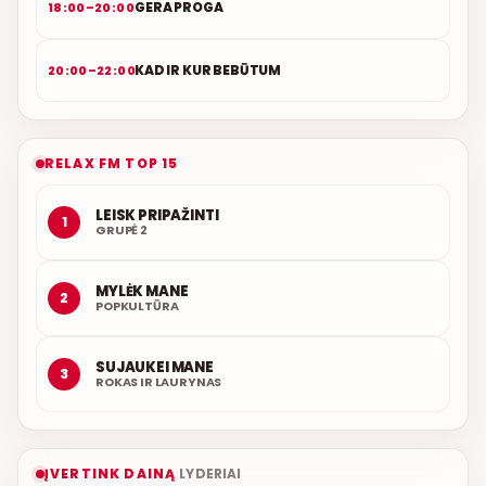
GERA PROGA
18:00–20:00
KAD IR KUR BEBŪTUM
20:00–22:00
RELAX FM TOP 15
LEISK PRIPAŽINTI
1
GRUPĖ 2
MYLĖK MANE
2
POPKULTŪRA
SUJAUKEI MANE
3
ROKAS IR LAURYNAS
ĮVERTINK DAINĄ
LYDERIAI