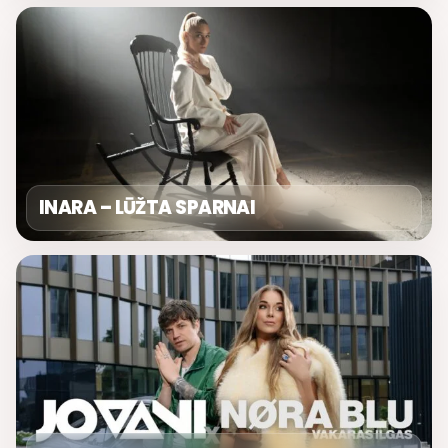
INARA – LŪŽTA SPARNAI