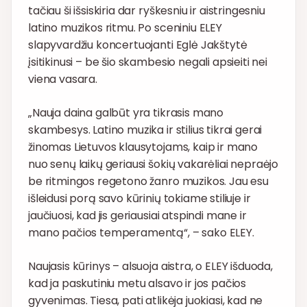
tačiau ši išsiskiria dar ryškesniu ir aistringesniu
latino muzikos ritmu. Po sceniniu ELEY
slapyvardžiu koncertuojanti Eglė Jakštytė
įsitikinusi – be šio skambesio negali apsieiti nei
viena vasara.
„Nauja daina galbūt yra tikrasis mano
skambesys. Latino muzika ir stilius tikrai gerai
žinomas Lietuvos klausytojams, kaip ir mano
nuo senų laikų geriausi šokių vakarėliai nepraėjo
be ritmingos regetono žanro muzikos. Jau esu
išleidusi porą savo kūrinių tokiame stiliuje ir
jaučiuosi, kad jis geriausiai atspindi mane ir
mano pačios temperamentą“, – sako ELEY.
Naujasis kūrinys – alsuoja aistra, o ELEY išduoda,
kad ja paskutiniu metu alsavo ir jos pačios
gyvenimas. Tiesa, pati atlikėja juokiasi, kad ne