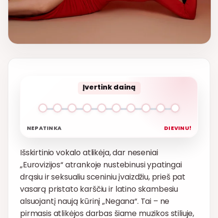
Įvertink dainą
NEPATINKA
DIEVINU!
Išskirtinio vokalo atlikėja, dar neseniai
„Eurovizijos“ atrankoje nustebinusi ypatingai
drąsiu ir seksualiu sceniniu įvaizdžiu, prieš pat
vasarą pristato karščiu ir latino skambesiu
alsuojantį naują kūrinį „Negana“. Tai – ne
pirmasis atlikėjos darbas šiame muzikos stiliuje,