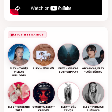
KITOS ELEY DAINOS
ELEY – TAVĘS
ELEY – BĖGI VĖL
ELEY – VISKAS
ANYANYA, ELEY
PILNAS
BUS TAIP PAT
– AŠ NEŠOKU
GRUODIS
ELEY – SKRENDI
OMERTA, ELEY –
ELEY – DĖL
ELEY – PIRMAS
2025
KREIVĖS
TAVĘS
BUČINYS