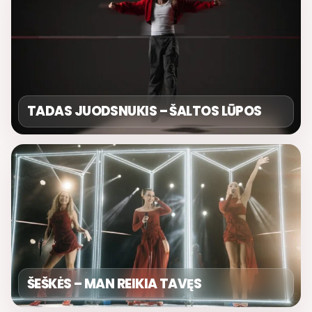
TADAS JUODSNUKIS – ŠALTOS LŪPOS
ŠEŠKĖS – MAN REIKIA TAVĘS