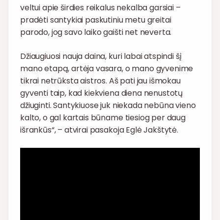
veltui apie širdies reikalus nekalba garsiai –
pradėti santykiai paskutiniu metu greitai
parodo, jog savo laiko gaišti net neverta.
Džiaugiuosi nauja daina, kuri labai atspindi šį
mano etapą, artėja vasara, o mano gyvenime
tikrai netrūksta aistros. Aš pati jau išmokau
gyventi taip, kad kiekviena diena nenustotų
džiuginti. Santykiuose juk niekada nebūna vieno
kalto, o gal kartais būname tiesiog per daug
išrankūs“, – atvirai pasakoja Eglė Jakštytė.