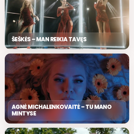
ŠEŠKĖS – MAN REIKIA TAVĘS
AGNĖ MICHALENKOVAITĖ – TU MANO
MINTYSE