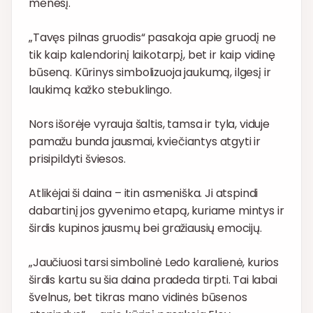
mėnesį.
„Tavęs pilnas gruodis“ pasakoja apie gruodį ne
tik kaip kalendorinį laikotarpį, bet ir kaip vidinę
būseną. Kūrinys simbolizuoja jaukumą, ilgesį ir
laukimą kažko stebuklingo.
Nors išorėje vyrauja šaltis, tamsa ir tyla, viduje
pamažu bunda jausmai, kviečiantys atgyti ir
prisipildyti šviesos.
Atlikėjai ši daina – itin asmeniška. Ji atspindi
dabartinį jos gyvenimo etapą, kuriame mintys ir
širdis kupinos jausmų bei gražiausių emocijų.
„Jaučiuosi tarsi simbolinė Ledo karalienė, kurios
širdis kartu su šia daina pradeda tirpti. Tai labai
švelnus, bet tikras mano vidinės būsenos