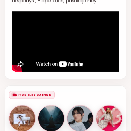
atspindys“, – apie kūrinį pasakoja Eley.
KITOS ELEY DAINOS