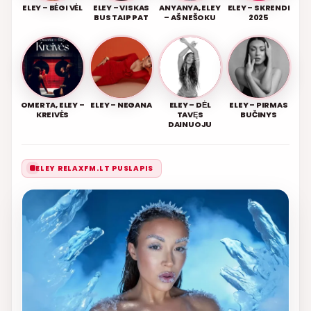
ELEY – BĖGI VĖL
ELEY – VISKAS
ANYANYA, ELEY
ELEY – SKRENDI
BUS TAIP PAT
– AŠ NEŠOKU
2025
OMERTA, ELEY –
ELEY – NEGANA
ELEY – DĖL
ELEY – PIRMAS
KREIVĖS
TAVĘS
BUČINYS
DAINUOJU
ELEY RELAXFM.LT PUSLAPIS