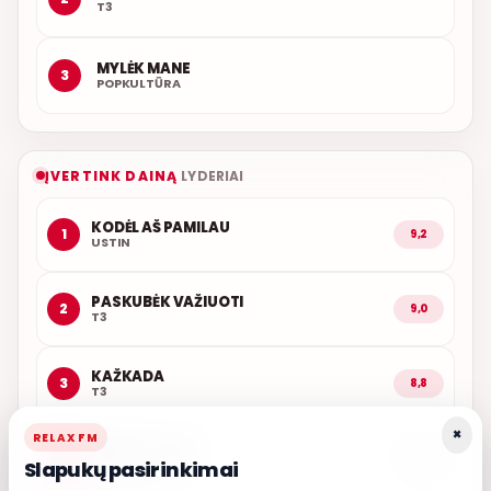
T3
MYLĖK MANE
3
POPKULTŪRA
ĮVERTINK DAINĄ
LYDERIAI
KODĖL AŠ PAMILAU
1
9,2
USTIN
PASKUBĖK VAŽIUOTI
2
9,0
T3
KAŽKADA
3
8,8
T3
×
RELAX FM
ARČIAU TAVĘS
4
8,7
Slapukų pasirinkimai
POPKULTŪRA