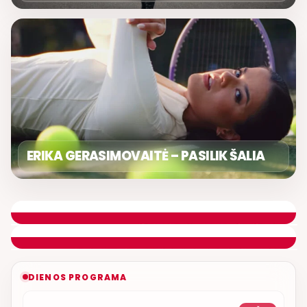
ERIKA GERASIMOVAITĖ – PASILIK ŠALIA
DIENOS ASORTI
REMIGIJUS LUKOČIUS
ETERYJE
NAUJAS DUETAS RELAX FM ETERYJE
DIENOS PROGRAMA