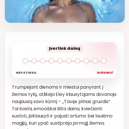
Įvertink dainą
NEPATINKA
DIEVINU!
Trumpėjant dienoms ir miestui panyrant į
žiemos tylą, atlikėja Eley klausytojams dovanoja
naujausią savo kūrinį – „Tavęs pilnas gruodis“.
Tai švelni, emociškai šilta daina, kviečianti
sustoti, įsiklausyti ir pajusti artumo bei laukimo
magiją, kuri ypač sustiprėja pirmąjį žiemos